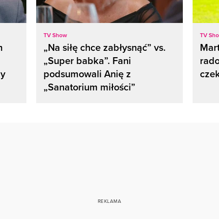
TV Show
TV Sh
m
„Na siłę chce zabłysnąć” vs.
Mar
„Super babka”. Fani
rado
dy
podsumowali Anię z
czek
„Sanatorium miłości”