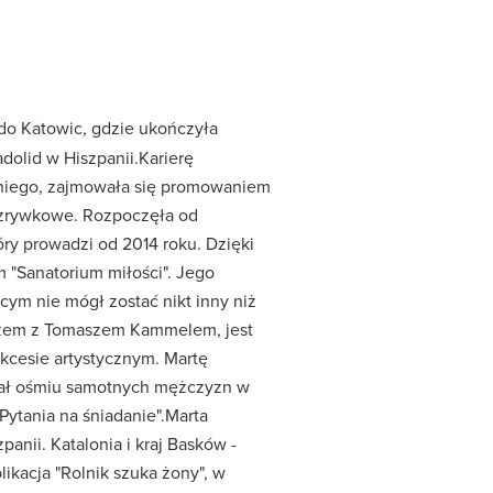
do Katowic, gdzie ukończyła
adolid w Hiszpanii.Karierę
odniego, zajmowała się promowaniem
ozrywkowe. Rozpoczęła od
óry prowadzi od 2014 roku. Dzięki
 "Sanatorium miłości". Jego
cym nie mógł zostać nikt inny niż
azem z Tomaszem Kammelem, jest
ukcesie artystycznym. Martę
iał ośmiu samotnych mężczyzn w
Pytania na śniadanie".Marta
anii. Katalonia i kraj Basków -
likacja "Rolnik szuka żony", w