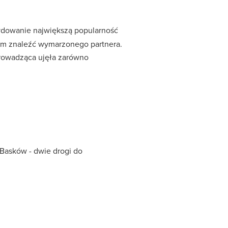
cydowanie największą popularność
om znaleźć wymarzonego partnera.
 Prowadząca ujęła zarówno
j Basków - dwie drogi do