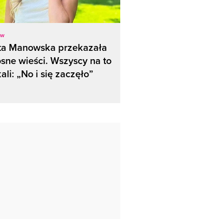
ow
ta Manowska przekazała
sne wieści. Wszyscy na to
ali: „No i się zaczęło”