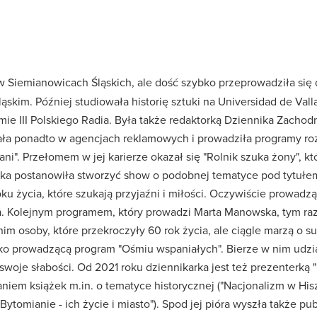
 Siemianowicach Śląskich, ale dość szybko przeprowadziła się 
skim. Później studiowała historię sztuki na Universidad de Vall
mie III Polskiego Radia. Była także redaktorką Dziennika Zach
ła ponadto w agencjach reklamowych i prowadziła programy r
ni". Przełomem w jej karierze okazał się "Rolnik szuka żony", kt
ka postanowiła stworzyć show o podobnej tematyce pod tytułem
u życia, które szukają przyjaźni i miłości. Oczywiście prowadzą
a. Kolejnym programem, który prowadzi Marta Manowska, tym r
nim osoby, które przekroczyły 60 rok życia, ale ciągle marzą o s
o prowadzącą program "Ośmiu wspaniałych". Bierze w nim udz
swoje słabości. Od 2021 roku dziennikarka jest też prezenterką "
iem książek m.in. o tematyce historycznej ("Nacjonalizm w Hiszp
Bytomianie - ich życie i miasto"). Spod jej pióra wyszła także pub