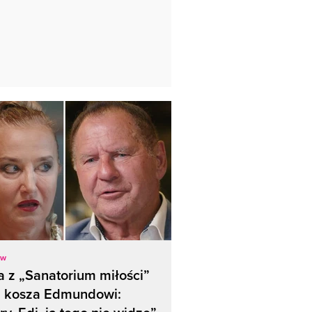
ow
 z „Sanatorium miłości”
a kosza Edmundowi: