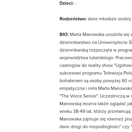
Dzieci:
-
Rodzeństwo:
dwie młodsze siostry
BIO:
Marta Manowska urodziła się w
dziennikarstwo na Uniwersytecie Ślą
dziennikarską rozpoczęła w progra
województwa lubelskiego. Pracowa
castingów do reality show "Ugotowa
sukcesowi programu Telewizja Pols
bohaterami są osoby powyżej 60 rok
empatyczna i miła Marta Manowsk
"The Voice Senior". Uczestniczą w 
Manowską można także oglądać jak
wieku 38-49 lat, którzy przełamują 
Manowska zajmuje się również pisan
dwie drogi do niepodległości" czy "