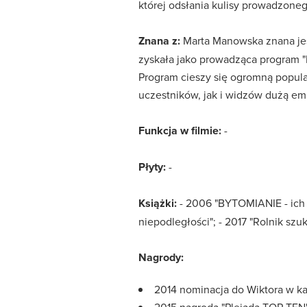
której odsłania kulisy prowadzone
Znana z:
Marta Manowska znana jest
zyskała jako prowadząca program 
Program cieszy się ogromną popular
uczestników, jak i widzów dużą em
Funkcja w filmie:
-
Płyty:
-
Książki:
- 2006 "BYTOMIANIE - ich ży
niepodległości"; - 2017 "Rolnik szu
Nagrody:
2014 nominacja do Wiktora w kat