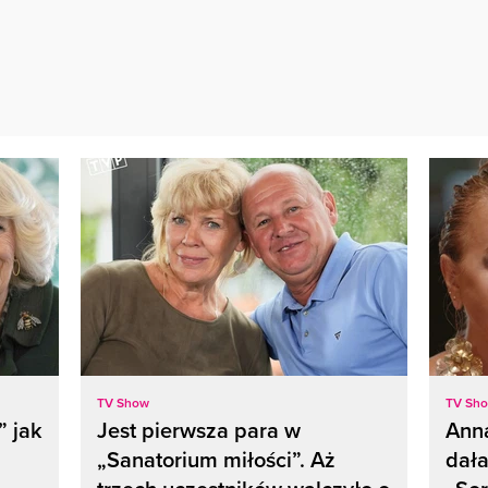
TV Show
TV Sh
” jak
Jest pierwsza para w
Anna
„Sanatorium miłości”. Aż
dał