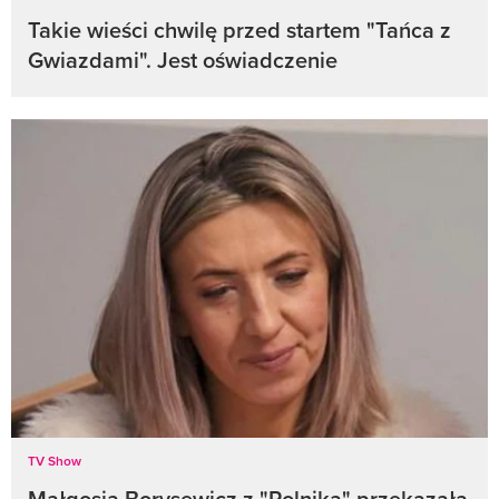
Takie wieści chwilę przed startem "Tańca z
Gwiazdami". Jest oświadczenie
TV Show
Małgosia Borysewicz z "Rolnika" przekazała