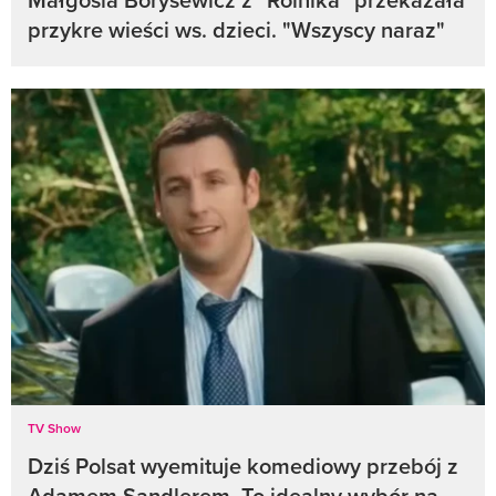
przykre wieści ws. dzieci. "Wszyscy naraz"
TV Show
Dziś Polsat wyemituje komediowy przebój z
Adamem Sandlerem. To idealny wybór na