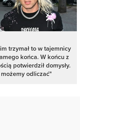
im trzymał to w tajemnicy
samego końca. W końcu z
ścią potwierdził domysły.
ż możemy odliczać"