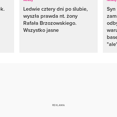
ek.
Ledwie cztery dni po ślubie,
Syn 
wyszła prawda nt. żony
zami
Rafała Brzozowskiego.
odb
Wszystko jasne
waru
base
"ale