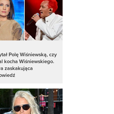
tał Polę Wiśniewską, czy
l kocha Wiśniewskiego.
ła zaskakująca
owiedź