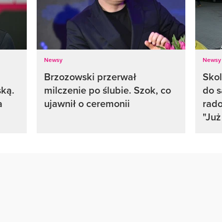
Newsy
Newsy
Brzozowski przerwał
Skol
ską.
milczenie po ślubie. Szok, co
do 
a
ujawnił o ceremonii
rado
"Ju