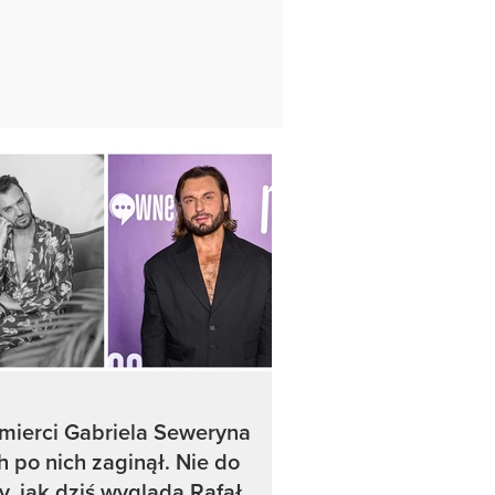
mierci Gabriela Seweryna
h po nich zaginął. Nie do
y, jak dziś wygląda Rafał