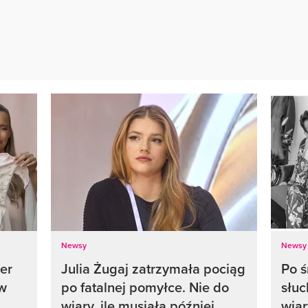
Newsy
Newsy
er
Julia Żugaj zatrzymała pociąg
Po ś
ew
po fatalnej pomyłce. Nie do
słuc
wiary, ile musiała później
wiar