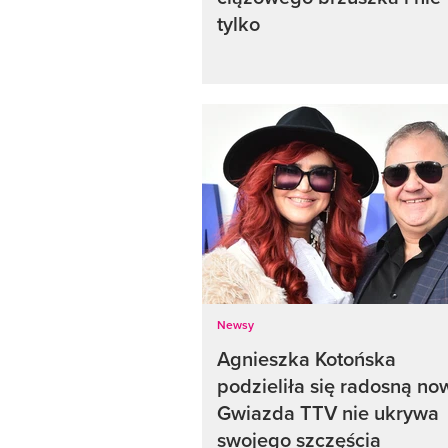
tylko
Newsy
Agnieszka Kotońska
podzieliła się radosną no
Gwiazda TTV nie ukrywa
swojego szczęścia