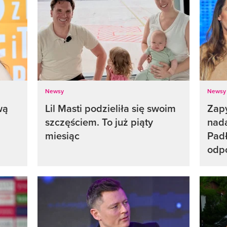
Newsy
Newsy
wą
Lil Masti podzieliła się swoim
Zapy
szczęściem. To już piąty
nada
miesiąc
Pad
odp