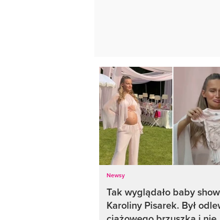
Newsy
Tak wyglądało baby show
Karoliny Pisarek. Był odl
ciążowego brzuszka i nie