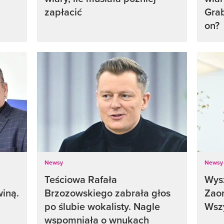
zapłacić
Grab
on?
Newsy
Newsy
Teściowa Rafała
Wysz
winą.
Brzozowskiego zabrała głos
Zaor
po ślubie wokalisty. Nagle
Wszy
wspomniała o wnukach