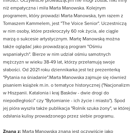
miłości. Oczywiście prowadzącym nie mógł zostać nikt inny
niż empatyczna i miła Marta Manowska. Kolejnym
programem, który prowadzi Marta Manowska, tym razem z
Tomaszem Kammelem, jest "The Voice Senior". Uczestniczą
w nim osoby, które przekroczyły 60 rok życia, ale ciągle
marzą o sukcesie artystycznym. Martę Manowską można
także oglądać jako prowadzącą program "Ośmiu
wspaniałych". Bierze w nim udział ośmiu samotnych
mężczyzn w wieku 38-49 lat, którzy przełamują swoje
słabości. Od 2021 roku dziennikarka jest też prezenterką
"Pytania na śniadanie".Marta Manowska zajmuje się również
pisaniem książek m.in. o tematyce historycznej ("Nacjonalizm
w Hiszpanii. Katalonia i kraj Basków - dwie drogi do
niepodległości" czy "Bytomianie - ich życie i miasto"). Spod
jej pióra wyszła także publikacja "Rolnik szuka żony", w której
odsłania kulisy prowadzonego przez siebie programu.
Znana z:
Marta Manowska znana jest oczywiście jako