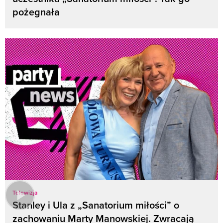
pożegnała
Telewizja
Stanley i Ula z „Sanatorium miłości” o
zachowaniu Marty Manowskiej. Zwracają