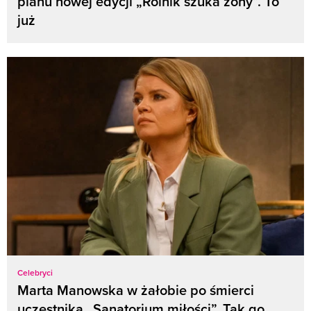
planu nowej edycji „Rolnik szuka żony”. To
już
Celebryci
Marta Manowska w żałobie po śmierci
uczestnika „Sanatorium miłości”. Tak go