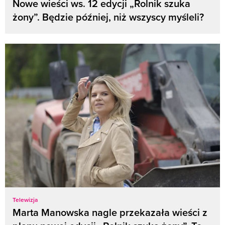
Nowe wieści ws. 12 edycji „Rolnik szuka
żony”. Będzie później, niż wszyscy myśleli?
Telewizja
Marta Manowska nagle przekazała wieści z