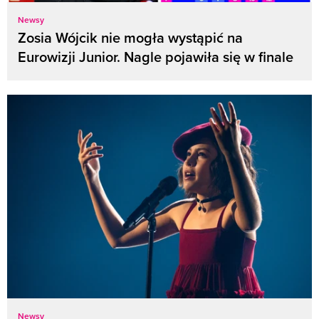
Newsy
Zosia Wójcik nie mogła wystąpić na
Eurowizji Junior. Nagle pojawiła się w finale
Newsy