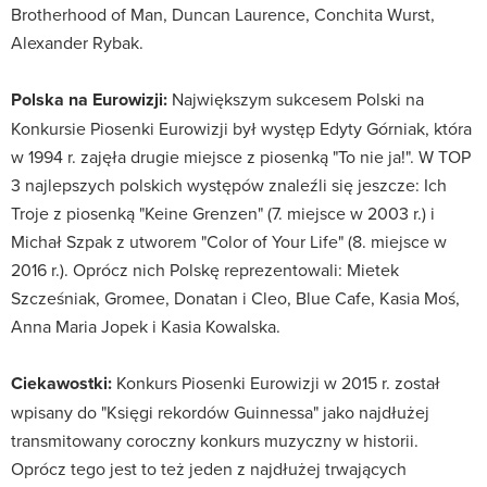
Brotherhood of Man, Duncan Laurence, Conchita Wurst,
Alexander Rybak.
Polska na Eurowizji:
Największym sukcesem Polski na
Konkursie Piosenki Eurowizji był występ Edyty Górniak, która
w 1994 r. zajęła drugie miejsce z piosenką "To nie ja!". W TOP
3 najlepszych polskich występów znaleźli się jeszcze: Ich
Troje z piosenką "Keine Grenzen" (7. miejsce w 2003 r.) i
Michał Szpak z utworem "Color of Your Life" (8. miejsce w
2016 r.). Oprócz nich Polskę reprezentowali: Mietek
Szcześniak, Gromee, Donatan i Cleo, Blue Cafe, Kasia Moś,
Anna Maria Jopek i Kasia Kowalska.
Ciekawostki:
Konkurs Piosenki Eurowizji w 2015 r. został
wpisany do "Księgi rekordów Guinnessa" jako najdłużej
transmitowany coroczny konkurs muzyczny w historii.
Oprócz tego jest to też jeden z najdłużej trwających