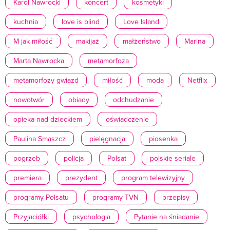
Karol Nawrocki
koncert
kosmetyki
kuchnia
love is blind
Love Island
M jak miłość
makijaż
małżeństwo
Marina
Marta Nawrocka
metamorfoza
metamorfozy gwiazd
miłość
moda
Netflix
nowotwór
obiady
odchudzanie
opieka nad dzieckiem
oświadczenie
Paulina Smaszcz
pielęgnacja
piosenka
pogrzeb
policja
Polsat
polskie seriale
premiera
prezydent
program telewizyjny
programy Polsatu
programy TVN
przepisy
Przyjaciółki
psychologia
Pytanie na śniadanie