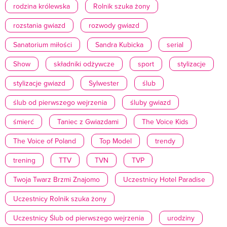
rodzina królewska
Rolnik szuka żony
rozstania gwiazd
rozwody gwiazd
Sanatorium miłości
Sandra Kubicka
serial
Show
składniki odżywcze
sport
stylizacje
stylizacje gwiazd
Sylwester
ślub
ślub od pierwszego wejrzenia
śluby gwiazd
śmierć
Taniec z Gwiazdami
The Voice Kids
The Voice of Poland
Top Model
trendy
trening
TTV
TVN
TVP
Twoja Twarz Brzmi Znajomo
Uczestnicy Hotel Paradise
Uczestnicy Rolnik szuka żony
Uczestnicy Ślub od pierwszego wejrzenia
urodziny