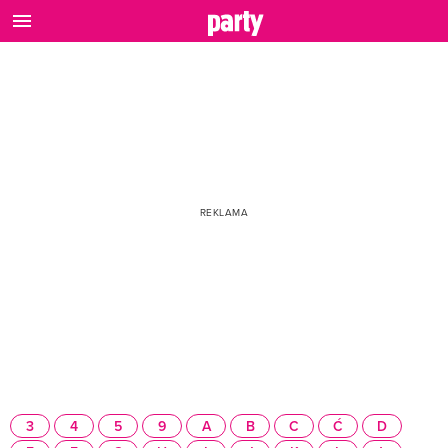
3
4
5
9
A
B
C
Ć
D