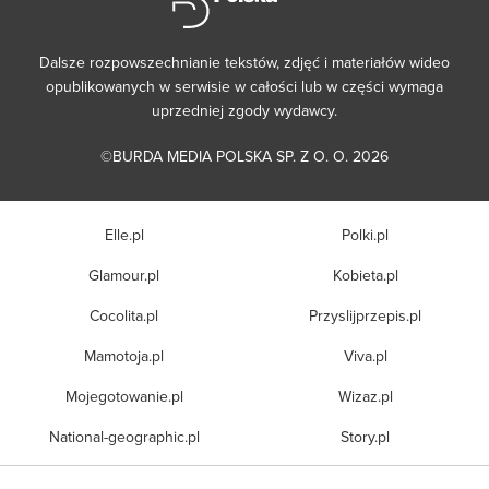
Dalsze rozpowszechnianie tekstów, zdjęć i materiałów wideo
opublikowanych w serwisie w całości lub w części wymaga
uprzedniej zgody wydawcy.
©BURDA MEDIA POLSKA SP. Z O. O. 2026
Elle.pl
Polki.pl
Glamour.pl
Kobieta.pl
Cocolita.pl
Przyslijprzepis.pl
Mamotoja.pl
Viva.pl
Mojegotowanie.pl
Wizaz.pl
National-geographic.pl
Story.pl