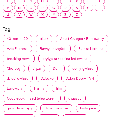
E
F
G
H
I
J
K
L
Ł
M
N
O
P
Q
R
S
Ś
T
U
V
W
X
Y
Z
Ż
Tagi
40 kontra 20
aktor
Ania i Grzegorz Bardowscy
Azja Express
Barwy szczęścia
Blanka Lipińska
breaking news
brytyjska rodzina królewska
Choroby
ciąża
Dom
domy gwiazd
dzieci gwiazd
Dziecko
Dzień Dobry TVN
Eurowizja
Farma
film
Gogglebox. Przed telewizorem
gwiazdy
gwiazdy w ciąży
Hotel Paradise
Instagram