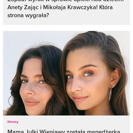
Anety Zając i Mikołaja Krawczyka! Która
strona wygrała?
Newsy
Mama Julki Wieniawy została menedżerką