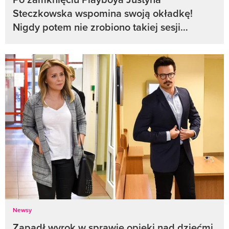
Steczkowska wspomina swoją okładkę!
Nigdy potem nie zrobiono takiej sesji…
Newsy
Zapadł wyrok w sprawie opieki nad dziećmi