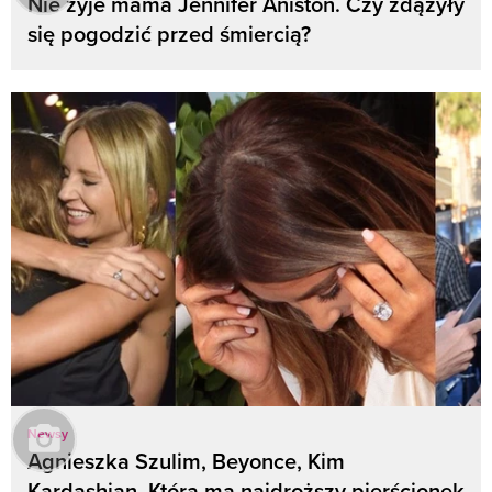
Nie żyje mama Jennifer Aniston. Czy zdążyły
się pogodzić przed śmiercią?
Newsy
Agnieszka Szulim, Beyonce, Kim
Kardashian. Która ma najdroższy pierścionek