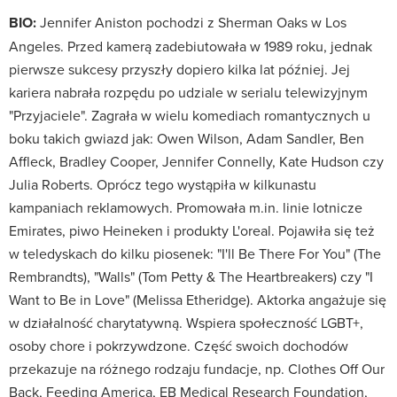
BIO:
Jennifer Aniston pochodzi z Sherman Oaks w Los
Angeles. Przed kamerą zadebiutowała w 1989 roku, jednak
pierwsze sukcesy przyszły dopiero kilka lat później. Jej
kariera nabrała rozpędu po udziale w serialu telewizyjnym
"Przyjaciele". Zagrała w wielu komediach romantycznych u
boku takich gwiazd jak: Owen Wilson, Adam Sandler, Ben
Affleck, Bradley Cooper, Jennifer Connelly, Kate Hudson czy
Julia Roberts. Oprócz tego wystąpiła w kilkunastu
kampaniach reklamowych. Promowała m.in. linie lotnicze
Emirates, piwo Heineken i produkty L'oreal. Pojawiła się też
w teledyskach do kilku piosenek: "I'll Be There For You" (The
Rembrandts), "Walls" (Tom Petty & The Heartbreakers) czy "I
Want to Be in Love" (Melissa Etheridge). Aktorka angażuje się
w działalność charytatywną. Wspiera społeczność LGBT+,
osoby chore i pokrzywdzone. Część swoich dochodów
przekazuje na różnego rodzaju fundacje, np. Clothes Off Our
Back, Feeding America, EB Medical Research Foundation,