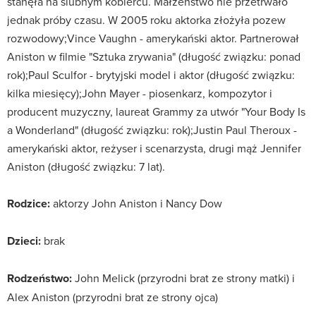
stanęła na ślubnym kobiercu. Małżeństwo nie przetrwało
jednak próby czasu. W 2005 roku aktorka złożyła pozew
rozwodowy;Vince Vaughn - amerykański aktor. Partnerował
Aniston w filmie "Sztuka zrywania" (długość związku: ponad
rok);Paul Sculfor - brytyjski model i aktor (długość związku:
kilka miesięcy);John Mayer - piosenkarz, kompozytor i
producent muzyczny, laureat Grammy za utwór "Your Body Is
a Wonderland" (długość związku: rok);Justin Paul Theroux -
amerykański aktor, reżyser i scenarzysta, drugi mąż Jennifer
Aniston (długość związku: 7 lat).
Rodzice:
aktorzy John Aniston i Nancy Dow
Dzieci:
brak
Rodzeństwo:
John Melick (przyrodni brat ze strony matki) i
Alex Aniston (przyrodni brat ze strony ojca)