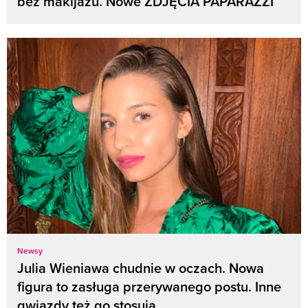
bez makijażu. Nowe ZDJĘCIA PAPARAZZI
Newsy
Julia Wieniawa chudnie w oczach. Nowa
figura to zasługa przerywanego postu. Inne
gwiazdy też go stosują