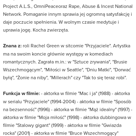
Project A.L.S., OmniPeaceoraz Rape, Abuse & Incest National
Network. Pomaganie innym sprawia jej ogromną satysfakcję i
daje poczucie spełnienia. W wolnym czasie medytuje i
uprawia jogę. Kocha zwierzęta.
Znana z:
roli Rachel Green w sitcomie "Przyjaciele". Artystka
ma na swoim koncie głównie występy w komediach
romantycznych. Zagrała m.in.: w "Sztuce zrywania", "Brusie
Wszechmogącym", "Miłości w Seattle", "Dniu Matki", "Dorwać
byłą", "Żonie na niby", "Millerach" czy "Tak to się teraz robi".
Funkcja w filmie:
- aktorka w filmie "Mac i ja" (1988) - aktorka
w serialu "Przyjaciele" (1994-2004) - aktorka w filmie "Sposób
na bezsenność" (1996) - aktorka w filmie "Mąż idealny" (1997) -
aktorka w filmie "Moja miłość" (1998) - aktorka dubbingowa w
filmie "Stalowy gigant" (1999) - aktorka w filmie "Gwiazda
rocka" (2001) - aktorka w filmie "Bruce Wszechmogący"