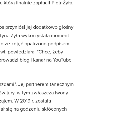
tórą finalnie zapłacił Piotr Żyła.
os przyniósł jej dodatkowo głośny
Justyna Żyła wykorzystała moment
dno ze zdjęć opatrzono podpisem
owi, powiedziała: "Chcę, żeby
 prowadzi blog i kanał na YouTube
iazdami". Jej partnerem tanecznym
ków jury, w tym zwłaszcza Iwony
ajem. W 2019 r. została
iał się na godzeniu skłóconych