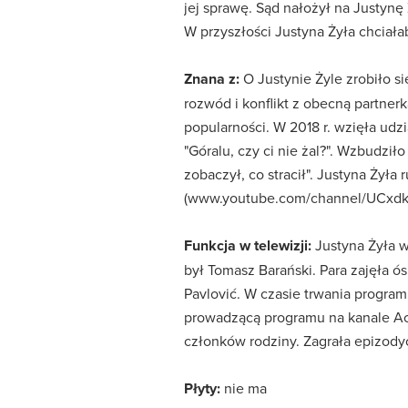
jej sprawę. Sąd nałożył na Justynę 
W przyszłości Justyna Żyła chciał
Znana z:
O Justynie Żyle zrobiło s
rozwód i konflikt z obecną partnerk
popularności. W 2018 r. wzięła ud
"Góralu, czy ci nie żal?". Wzbudzi
zobaczył, co stracił". Justyna Żył
(www.youtube.com/channel/UCxd
Funkcja w telewizji:
Justyna Żyła w
był Tomasz Barański. Para zajęła ó
Pavlović. W czasie trwania program
prowadzącą programu na kanale Acti
członków rodziny. Zagrała epizodycz
Płyty:
nie ma