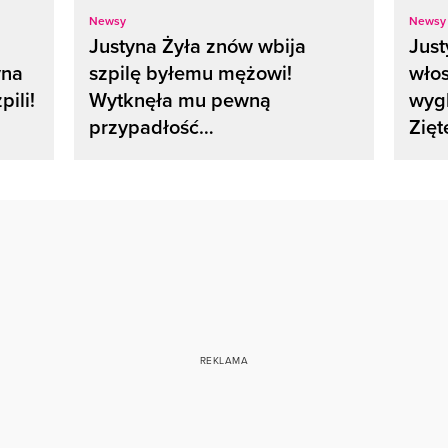
Newsy
Newsy
Justyna Żyła znów wbija
Just
yna
szpilę byłemu mężowi!
wło
pili!
Wytknęła mu pewną
wyg
przypadłość…
Zięt