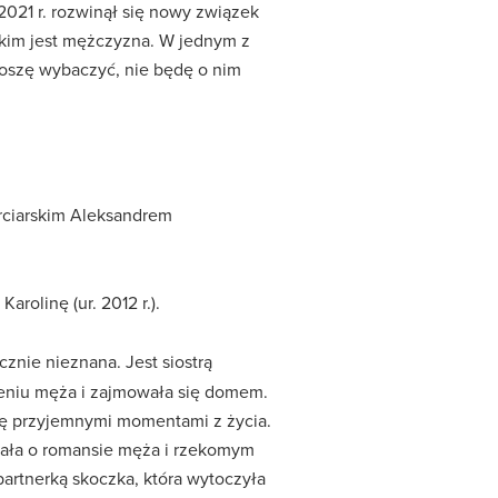
2021 r. rozwinął się nowy związek
, kim jest mężczyzna. W jednym z
roszę wybaczyć, nie będę o nim
arciarskim Aleksandrem
arolinę (ur. 2012 r.).
cznie nieznana. Jest siostrą
ieniu męża i zajmowała się domem.
się przyjemnymi momentami z życia.
adała o romansie męża i rzekomym
partnerką skoczka, która wytoczyła