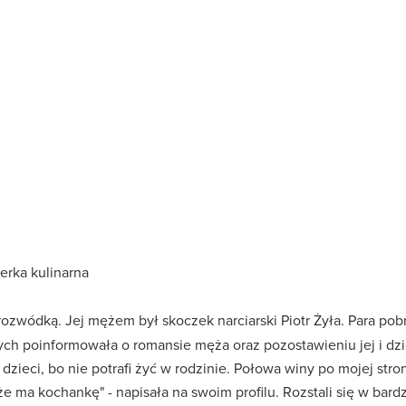
erka kulinarna
rozwódką. Jej mężem był skoczek narciarski Piotr Żyła. Para pob
ch poinformowała o romansie męża oraz pozostawieniu jej i dzie
 dzieci, bo nie potrafi żyć w rodzinie. Połowa winy po mojej str
e ma kochankę" - napisała na swoim profilu. Rozstali się w bar