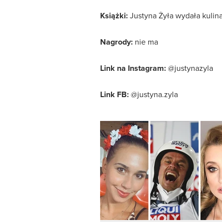
Książki:
Justyna Żyła wydała kulina
Nagrody:
nie ma
Link na Instagram:
@justynazyla
Link FB:
@justyna.zyla