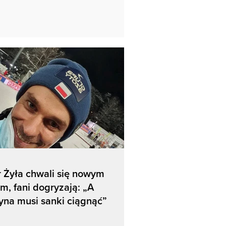
r Żyła chwali się nowym
m, fani dogryzają: „A
yna musi sanki ciągnąć”