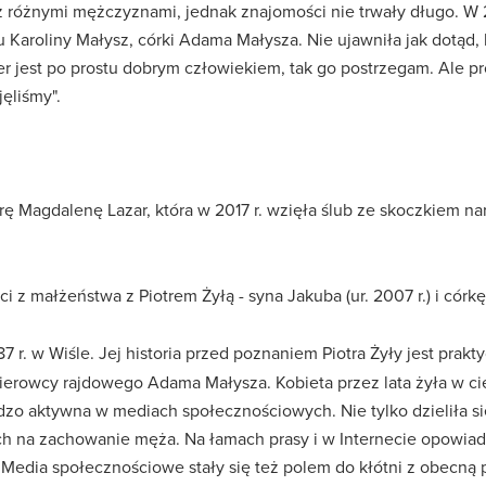
 z różnymi mężczyznami, jednak znajomości nie trwały długo. W 
u Karoliny Małysz, córki Adama Małysza. Nie ujawniła jak dotąd
r jest po prostu dobrym człowiekiem, tak go postrzegam. Ale p
ęliśmy".
rę Magdalenę Lazar, która w 2017 r. wzięła ślub ze skoczkiem n
z małżeństwa z Piotrem Żyłą - syna Jakuba (ur. 2007 r.) i córkę K
7 r. w Wiśle. Jej historia przed poznaniem Piotra Żyły jest prakty
 kierowcy rajdowego Adama Małysza. Kobieta przez lata żyła w c
rdzo aktywna w mediach społecznościowych. Nie tylko dzieliła 
ich na zachowanie męża. Na łamach prasy i w Internecie opowi
Media społecznościowe stały się też polem do kłótni z obecną 