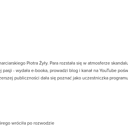
narciarskiego Piotra Żyły. Para rozstała się w atmosferze skanda
j pasji - wydała e-booka, prowadzi blog i kanał na YouTube poś
erszej publiczności dała się poznać jako uczestniczka programu
órego wróciła po rozwodzie