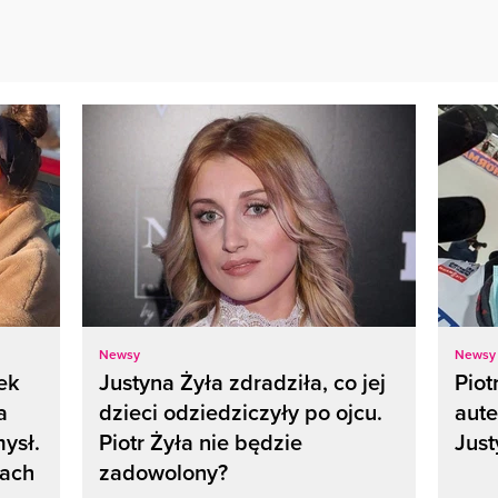
Newsy
Newsy
tek
Justyna Żyła zdradziła, co jej
Piot
a
dzieci odziedziczyły po ojcu.
aute
ysł.
Piotr Żyła nie będzie
Just
iach
zadowolony?