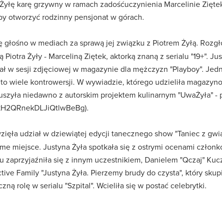
Żyłę karę grzywny w ramach zadośćuczynienia Marcelinie Ziętek, k
aby otworzyć rodzinny pensjonat w górach.
ię głośno w mediach za sprawą jej związku z Piotrem Żyłą. Rozgł
ą Piotra Żyły - Marceliną Ziętek, aktorką znaną z serialu "19+". 
ział w sesji zdjęciowej w magazynie dla mężczyzn "Playboy". Je
ło to wiele kontrowersji. W wywiadzie, którego udzieliła magazyn
a ruszyła niedawno z autorskim projektem kulinarnym "UwaŻyła" -
kH2QRnekDLJiQtlwBeBg).
zięła udział w dziewiątej edycji tanecznego show "Taniec z gw
sme miejsce. Justyna Żyła spotkała się z ostrymi ocenami człon
u zaprzyjaźniła się z innym uczestnikiem, Danielem "Qczaj" Kucz
ve Family "Justyna Żyła. Pierzemy brudy do czysta", który skup
ną rolę w serialu "Szpital". Wcieliła się w postać celebrytki.