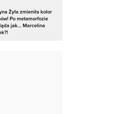
yna Żyła zmieniła kolor
sów! Po metamorfozie
ląda jak… Marcelina
ek?!