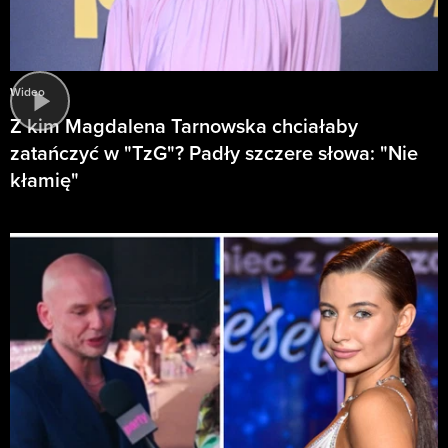
Wideo
Z kim Magdalena Tarnowska chciałaby
zatańczyć w "TzG"? Padły szczere słowa: "Nie
kłamię"