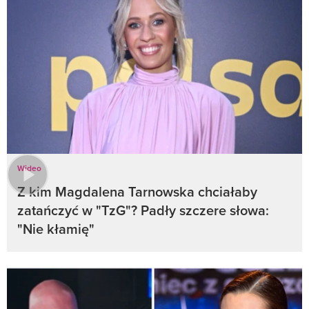
Wideo
Z kim Magdalena Tarnowska chciałaby
zatańczyć w "TzG"? Padły szczere słowa:
"Nie kłamię"