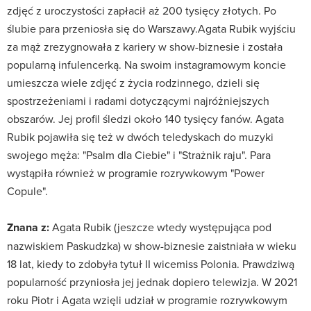
zdjęć z uroczystości zapłacił aż 200 tysięcy złotych. Po
ślubie para przeniosła się do Warszawy.Agata Rubik wyjściu
za mąż zrezygnowała z kariery w show-biznesie i została
popularną infulencerką. Na swoim instagramowym koncie
umieszcza wiele zdjęć z życia rodzinnego, dzieli się
spostrzeżeniami i radami dotyczącymi najróżniejszych
obszarów. Jej profil śledzi około 140 tysięcy fanów. Agata
Rubik pojawiła się też w dwóch teledyskach do muzyki
swojego męża: "Psalm dla Ciebie" i "Strażnik raju". Para
wystąpiła również w programie rozrywkowym "Power
Copule".
Znana z:
Agata Rubik (jeszcze wtedy występująca pod
nazwiskiem Paskudzka) w show-biznesie zaistniała w wieku
18 lat, kiedy to zdobyła tytuł II wicemiss Polonia. Prawdziwą
popularność przyniosła jej jednak dopiero telewizja. W 2021
roku Piotr i Agata wzięli udział w programie rozrywkowym