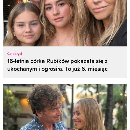
Celebryci
16-letnia córka Rubików pokazała się z
ukochanym i ogłosiła. To już 6. miesiąc