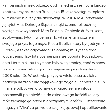
kampaniach marek odzieżowych, a jedna z sesji była bardzo
kontrowersyjna. Agata Rubik jako 15-latka wystąpiła topless
w reklamie bielizny dla dziewcząt. W 2004 roku przyznano
jej tytuł Miss Dolnego Śląska, dzięki czemu rok później
wystąpiła w wyborach Miss Polonia. Odniosła duży sukces,
zdobywając tytuł II wicemiss. To właśnie tam poznała
swojego przyszłego męża Piotra Rubika, który był jednym z
jurorów, a także odpowiadał za oprawę muzyczną tego
wydarzenia. Trzy lata później para się pobrała. Początkowo
data i termin ślubu trzymane były w tajemnicy, choć w show-
biznesie stanowiło to jedno z najważniejszych wydarzeń
2008 roku. Do Wrocławia przybyło wielu paparazzich z
nadzieją na zrobienie wyjątkowego zdjęcia. Pierwotnie ślub
miał się odbyć we wrocławskiej katedrze, ale młodzi
postanowili przenieść się do osiedlowego kościółka, aby
móc zamknąć go przed niepożądanymi gośćmi. Ostatecznie
magazyn "Viva" za prawo do sesji zdjęciowej i opublikowanie