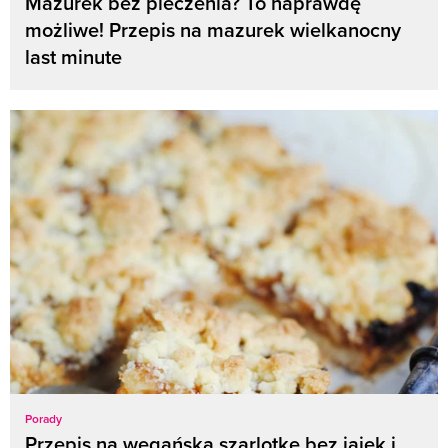
Mazurek bez pieczenia? To naprawdę
możliwe! Przepis na mazurek wielkanocny
last minute
Porady
Przepis na wegańską szarlotkę bez jajek i