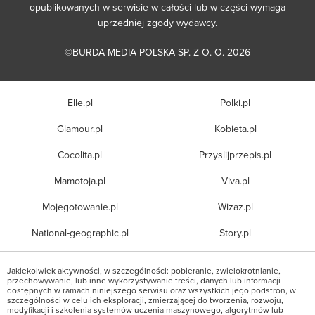
opublikowanych w serwisie w całości lub w części wymaga
uprzedniej zgody wydawcy.
©BURDA MEDIA POLSKA SP. Z O. O. 2026
Elle.pl
Polki.pl
Glamour.pl
Kobieta.pl
Cocolita.pl
Przyslijprzepis.pl
Mamotoja.pl
Viva.pl
Mojegotowanie.pl
Wizaz.pl
National-geographic.pl
Story.pl
Jakiekolwiek aktywności, w szczególności: pobieranie, zwielokrotnianie,
przechowywanie, lub inne wykorzystywanie treści, danych lub informacji
dostępnych w ramach niniejszego serwisu oraz wszystkich jego podstron, w
szczególności w celu ich eksploracji, zmierzającej do tworzenia, rozwoju,
modyfikacji i szkolenia systemów uczenia maszynowego, algorytmów lub