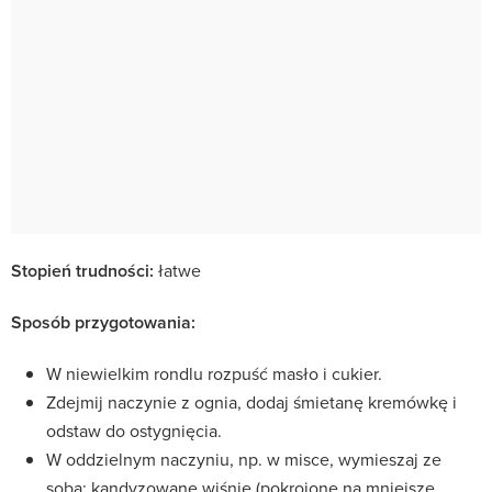
Stopień trudności:
łatwe
Sposób przygotowania:
W niewielkim rondlu rozpuść masło i cukier.
Zdejmij naczynie z ognia, dodaj śmietanę kremówkę i
odstaw do ostygnięcia.
W oddzielnym naczyniu, np. w misce, wymieszaj ze
sobą: kandyzowane wiśnie (pokrojone na mniejsze