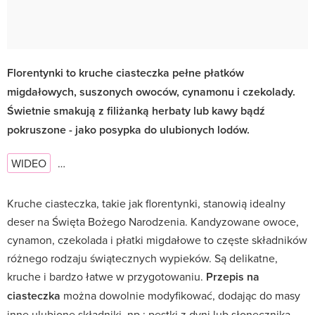
Florentynki to kruche ciasteczka pełne płatków
migdałowych, suszonych owoców, cynamonu i czekolady.
Świetnie smakują z filiżanką herbaty lub kawy bądź
pokruszone - jako posypka do ulubionych lodów.
WIDEO
…
Kruche ciasteczka, takie jak florentynki, stanowią idealny
deser na Święta Bożego Narodzenia. Kandyzowane owoce,
cynamon, czekolada i płatki migdałowe to częste składników
różnego rodzaju świątecznych wypieków. Są delikatne,
kruche i bardzo łatwe w przygotowaniu.
Przepis na
ciasteczka
można dowolnie modyfikować, dodając do masy
inne ulubione składniki, np.: pestki z dyni lub słonecznika