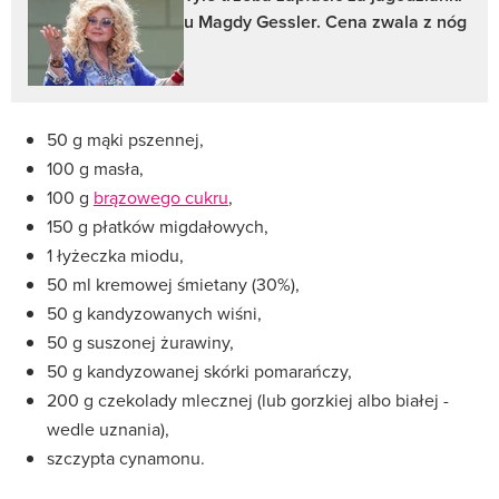
u Magdy Gessler. Cena zwala z nóg
50 g mąki pszennej,
100 g masła,
100 g
brązowego cukru
,
150 g płatków migdałowych,
1 łyżeczka miodu,
50 ml kremowej śmietany (30%),
50 g kandyzowanych wiśni,
50 g suszonej żurawiny,
50 g kandyzowanej skórki pomarańczy,
200 g czekolady mlecznej (lub gorzkiej albo białej -
wedle uznania),
szczypta cynamonu.