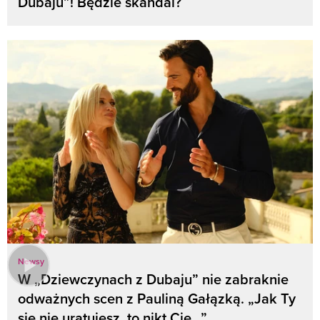
Dubaju”! Będzie skandal?
Newsy
W „Dziewczynach z Dubaju” nie zabraknie
odważnych scen z Pauliną Gałązką. „Jak Ty
się nie uratujesz, to nikt Cię…”