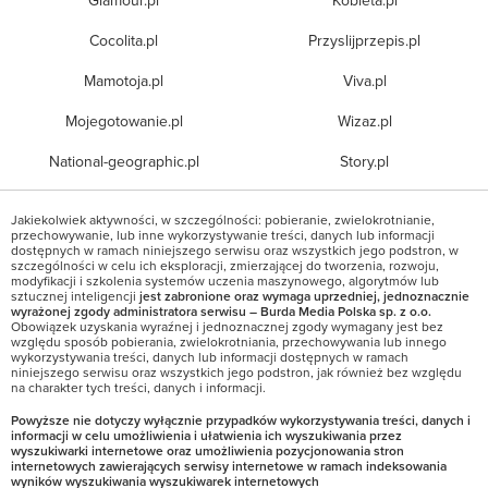
Cocolita.pl
Przyslijprzepis.pl
Mamotoja.pl
Viva.pl
Mojegotowanie.pl
Wizaz.pl
National-geographic.pl
Story.pl
Jakiekolwiek aktywności, w szczególności: pobieranie, zwielokrotnianie,
przechowywanie, lub inne wykorzystywanie treści, danych lub informacji
dostępnych w ramach niniejszego serwisu oraz wszystkich jego podstron, w
szczególności w celu ich eksploracji, zmierzającej do tworzenia, rozwoju,
modyfikacji i szkolenia systemów uczenia maszynowego, algorytmów lub
sztucznej inteligencji
jest zabronione oraz wymaga uprzedniej, jednoznacznie
wyrażonej zgody administratora serwisu – Burda Media Polska sp. z o.o.
Obowiązek uzyskania wyraźnej i jednoznacznej zgody wymagany jest bez
względu sposób pobierania, zwielokrotniania, przechowywania lub innego
wykorzystywania treści, danych lub informacji dostępnych w ramach
niniejszego serwisu oraz wszystkich jego podstron, jak również bez względu
na charakter tych treści, danych i informacji.
Powyższe nie dotyczy wyłącznie przypadków wykorzystywania treści, danych i
informacji w celu umożliwienia i ułatwienia ich wyszukiwania przez
wyszukiwarki internetowe oraz umożliwienia pozycjonowania stron
internetowych zawierających serwisy internetowe w ramach indeksowania
wyników wyszukiwania wyszukiwarek internetowych