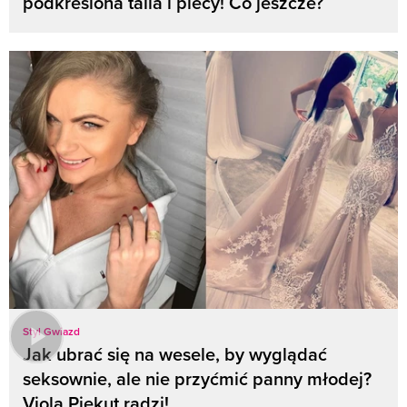
podkreślona talia i plecy! Co jeszcze?
Styl Gwiazd
Jak ubrać się na wesele, by wyglądać
seksownie, ale nie przyćmić panny młodej?
Viola Piekut radzi!