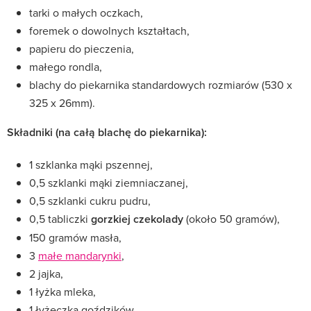
tarki o małych oczkach,
foremek o dowolnych kształtach,
papieru do pieczenia,
małego rondla,
blachy do piekarnika standardowych rozmiarów (530 x
325 x 26mm).
Składniki (na całą blachę do piekarnika):
1 szklanka mąki pszennej,
0,5 szklanki mąki ziemniaczanej,
0,5 szklanki cukru pudru,
0,5 tabliczki
gorzkiej czekolady
(około 50 gramów),
150 gramów masła,
3
małe mandarynki
,
2 jajka,
1 łyżka mleka,
1 łyżeczka goździków,