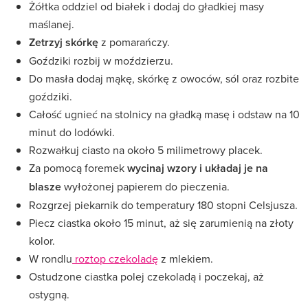
Żółtka oddziel od białek i dodaj do gładkiej masy
maślanej.
Zetrzyj skórkę
z pomarańczy.
Goździki rozbij w moździerzu.
Do masła dodaj mąkę, skórkę z owoców, sól oraz rozbite
goździki.
Całość ugnieć na stolnicy na gładką masę i odstaw na 10
minut do lodówki.
Rozwałkuj ciasto na około 5 milimetrowy placek.
Za pomocą foremek
wycinaj wzory i układaj je na
blasze
wyłożonej papierem do pieczenia.
Rozgrzej piekarnik do temperatury 180 stopni Celsjusza.
Piecz ciastka około 15 minut, aż się zarumienią na złoty
kolor.
W rondlu
roztop czekoladę
z mlekiem.
Ostudzone ciastka polej czekoladą i poczekaj, aż
ostygną.