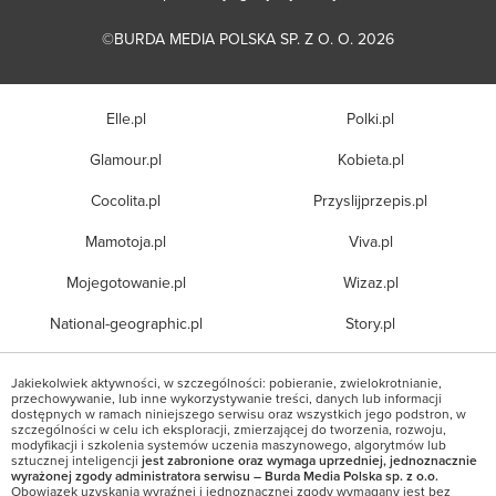
©BURDA MEDIA POLSKA SP. Z O. O. 2026
Elle.pl
Polki.pl
Glamour.pl
Kobieta.pl
Cocolita.pl
Przyslijprzepis.pl
Mamotoja.pl
Viva.pl
Mojegotowanie.pl
Wizaz.pl
National-geographic.pl
Story.pl
Jakiekolwiek aktywności, w szczególności: pobieranie, zwielokrotnianie,
przechowywanie, lub inne wykorzystywanie treści, danych lub informacji
dostępnych w ramach niniejszego serwisu oraz wszystkich jego podstron, w
szczególności w celu ich eksploracji, zmierzającej do tworzenia, rozwoju,
modyfikacji i szkolenia systemów uczenia maszynowego, algorytmów lub
sztucznej inteligencji
jest zabronione oraz wymaga uprzedniej, jednoznacznie
wyrażonej zgody administratora serwisu – Burda Media Polska sp. z o.o.
Obowiązek uzyskania wyraźnej i jednoznacznej zgody wymagany jest bez