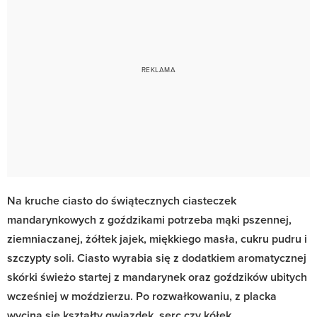
Na kruche ciasto do świątecznych ciasteczek
mandarynkowych z goździkami potrzeba mąki pszennej,
ziemniaczanej, żółtek jajek, miękkiego masła, cukru pudru i
szczypty soli. Ciasto wyrabia się z dodatkiem aromatycznej
skórki świeżo startej z mandarynek oraz goździków ubitych
wcześniej w moździerzu. Po rozwałkowaniu, z placka
wycina się kształty gwiazdek, serc czy kółek.