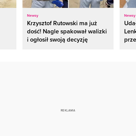
Newsy
Newsy
Krzysztof Rutowski ma już
Udał
dość! Nagle spakował walizki
Lenk
i ogłosił swoją decyzję
prze