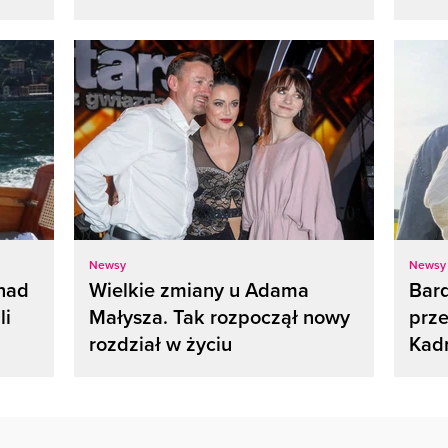
Newsy
Newsy
nad
Wielkie zmiany u Adama
Bard
li
Małysza. Tak rozpoczął nowy
prze
rozdział w życiu
Kadr