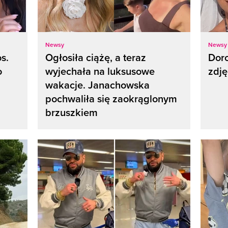
Newsy
Newsy
s.
Ogłosiła ciążę, a teraz
Doro
o
wyjechała na luksusowe
zdję
wakacje. Janachowska
pochwaliła się zaokrąglonym
brzuszkiem