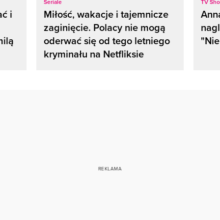
Seriale
TV Sh
ć i
Miłość, wakacje i tajemnicze
Anna
zaginięcie. Polacy nie mogą
nag
milą
oderwać się od tego letniego
"Nie
kryminału na Netfliksie