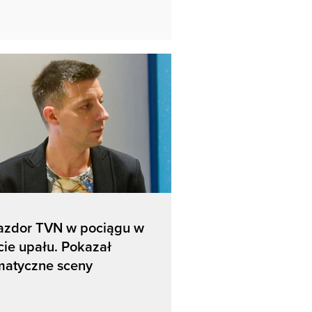
azdor TVN w pociągu w
cie upału. Pokazał
matyczne sceny