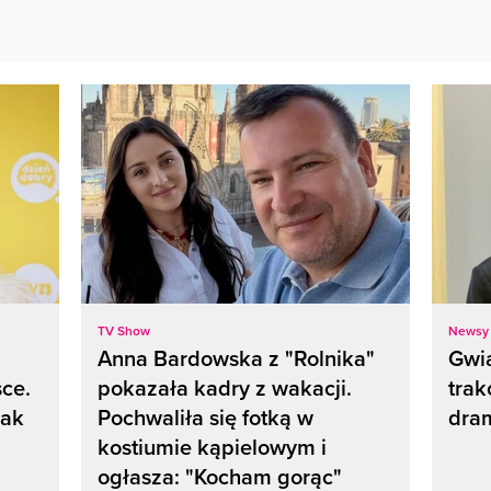
TV Show
Newsy
Anna Bardowska z "Rolnika"
Gwi
ce.
pokazała kadry z wakacji.
trak
jak
Pochwaliła się fotką w
dra
kostiumie kąpielowym i
ogłasza: "Kocham gorąc"