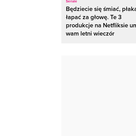
Seriale
Będziecie się śmiać, płaka
łapać za głowę. Te 3
produkcje na Netfliksie u
wam letni wieczór