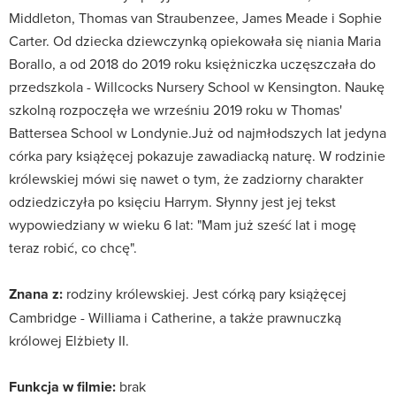
Middleton, Thomas van Straubenzee, James Meade i Sophie
Carter. Od dziecka dziewczynką opiekowała się niania Maria
Borallo, a od 2018 do 2019 roku księżniczka uczęszczała do
przedszkola - Willcocks Nursery School w Kensington. Naukę
szkolną rozpoczęła we wrześniu 2019 roku w Thomas'
Battersea School w Londynie.Już od najmłodszych lat jedyna
córka pary książęcej pokazuje zawadiacką naturę. W rodzinie
królewskiej mówi się nawet o tym, że zadziorny charakter
odziedziczyła po księciu Harrym. Słynny jest jej tekst
wypowiedziany w wieku 6 lat: "Mam już sześć lat i mogę
teraz robić, co chcę".
Znana z:
rodziny królewskiej. Jest córką pary książęcej
Cambridge - Williama i Catherine, a także prawnuczką
królowej Elżbiety II.
Funkcja w filmie:
brak