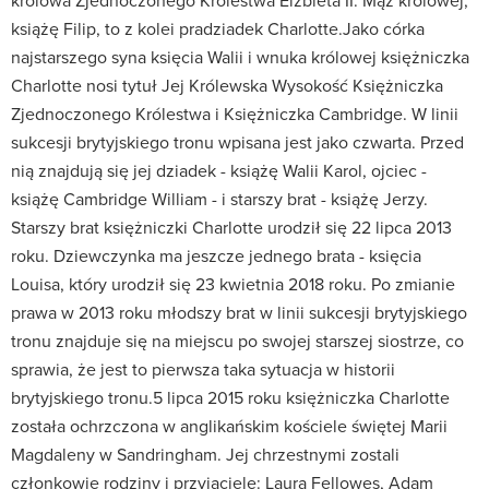
królowa Zjednoczonego Królestwa Elżbieta II. Mąż królowej,
książę Filip, to z kolei pradziadek Charlotte.Jako córka
najstarszego syna księcia Walii i wnuka królowej księżniczka
Charlotte nosi tytuł Jej Królewska Wysokość Księżniczka
Zjednoczonego Królestwa i Księżniczka Cambridge. W linii
sukcesji brytyjskiego tronu wpisana jest jako czwarta. Przed
nią znajdują się jej dziadek - książę Walii Karol, ojciec -
książę Cambridge William - i starszy brat - książę Jerzy.
Starszy brat księżniczki Charlotte urodził się 22 lipca 2013
roku. Dziewczynka ma jeszcze jednego brata - księcia
Louisa, który urodził się 23 kwietnia 2018 roku. Po zmianie
prawa w 2013 roku młodszy brat w linii sukcesji brytyjskiego
tronu znajduje się na miejscu po swojej starszej siostrze, co
sprawia, że jest to pierwsza taka sytuacja w historii
brytyjskiego tronu.5 lipca 2015 roku księżniczka Charlotte
została ochrzczona w anglikańskim kościele świętej Marii
Magdaleny w Sandringham. Jej chrzestnymi zostali
członkowie rodziny i przyjaciele: Laura Fellowes, Adam