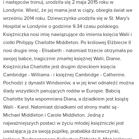
i następców tronu), urodziła się 2 maja 2015 roku w
Londynie. Wieść, że jej mama jest w ciąży, obiegła świat we
wrześniu 2014 roku. Dziewczynka urodziła się w St. Mary's
Hospital w Londynie o godzinie 9.34 czasu polskiego.
Księżniczka nosi imię nawiązujące do imienia księcia Walii i
ciotki Philippy Charlotte Middleton. Po królowej Elżbiecie II
nosi drugie imię - Elisabeth - natomiast trzecie otrzymała po
swojej babce, tragicznie zmarłej księżnej Walii, Dianie.
Księżniczka Charlotte jest drugim dzieckiem księcia
Cambridge - Williama - i księżnej Cambridge - Catherine.
Pochodzi z dynastii Windsorów, a w jej krwi odnaleźć można
ślady wszystkich panujących rodów w Europie. Babcią
Charlotte była wspomniana Diana, a dziadkiem jest książę
Walii - Karol. Natomiast dziadkami od strony matki są -
Michael Middleton i Carole Middleton. Jedną z
najważniejszych postaci w życiu młodej księżniczki jest
uważająca ją za swoją pupilkę, prababka dziewczynki,