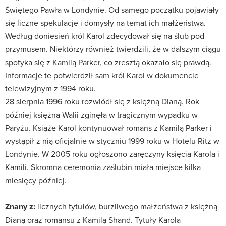
Świętego Pawła w Londynie. Od samego początku pojawiały
się liczne spekulacje i domysły na temat ich małżeństwa.
Według doniesień król Karol zdecydował się na ślub pod
przymusem. Niektórzy również twierdzili, że w dalszym ciągu
spotyka się z Kamilą Parker, co zresztą okazało się prawdą.
Informacje te potwierdził sam król Karol w dokumencie
telewizyjnym z 1994 roku.
28 sierpnia 1996 roku rozwiódł się z księżną Dianą. Rok
później księżna Walii zginęła w tragicznym wypadku w
Paryżu. Książę Karol kontynuował romans z Kamilą Parker i
wystąpił z nią oficjalnie w styczniu 1999 roku w Hotelu Ritz w
Londynie. W 2005 roku ogłoszono zaręczyny księcia Karola i
Kamili. Skromna ceremonia zaślubin miała miejsce kilka
miesięcy później.
Znany z:
licznych tytułów, burzliwego małżeństwa z księżną
Dianą oraz romansu z Kamilą Shand. Tytuły Karola