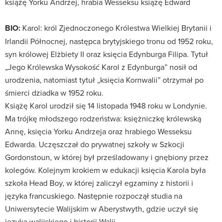
książę Yorku Andrzej, hrabia Wesseksu książę Edward
BIO:
Karol: król Zjednoczonego Królestwa Wielkiej Brytanii i
Irlandii Północnej, następca brytyjskiego tronu od 1952 roku,
syn królowej Elżbiety II oraz księcia Edynburga Filipa. Tytuł
„Jego Królewska Wysokość Karol z Edynburga” nosił od
urodzenia, natomiast tytuł „księcia Kornwalii” otrzymał po
śmierci dziadka w 1952 roku.
Książę Karol urodził się 14 listopada 1948 roku w Londynie.
Ma trójkę młodszego rodzeństwa: księżniczkę królewską
Annę, księcia Yorku Andrzeja oraz hrabiego Wesseksu
Edwarda. Uczęszczał do prywatnej szkoły w Szkocji
Gordonstoun, w której był prześladowany i gnębiony przez
kolegów. Kolejnym krokiem w edukacji księcia Karola była
szkoła Head Boy, w której zaliczył egzaminy z historii i
języka francuskiego. Następnie rozpoczął studia na
Uniwersytecie Walijskim w Aberystwyth, gdzie uczył się
języka walijskiego i historii Walii.