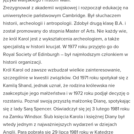
Zrezygnował z akademii wojskowej i rozpoczął edukację na
uniwersytecie państwowym Cambridge. Był słuchaczem
historii, archeologii i antropologii. Zdobył drugą klasę B.A. i
został promowany do stopnia Master of Arts. Nie każdy wie,
że król Karol jest z wykształcenia archeologiem, a także
specjalistą w historii krucjat. W 1977 roku przyjęto go do
Royal Society of Edinburgh – był najmłodszym członkiem w
historii organizacji.
Król Karol od zawsze wzbudzał wielkie zainteresowanie,
szczególnie w kwestii związków. Od 1971 roku spotykał się z
Kamilą Shand, jednak uznał, że rodzina królewska nie
zaakceptuje jego małżeństwa i w 1972 roku podjął decyzję o
rozstaniu. Poznał swoją przyszłą małżonkę Dianę, spotykając
się z lady Sarą Spencer. Oświadczył się jej 3 lutego 1981 roku
na Zamku Windsor. Ślub księcia Karola i księżnej Diany był
wtedy jednym z najważniejszych wydarzeń w dziejach
Anglii. Para pobrała się 29 lipca 1981 roku w Katedrze