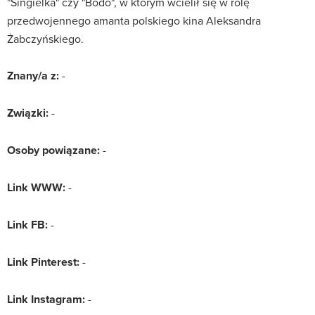
"Singielka" czy "Bodo", w którym wcielił się w rolę
przedwojennego amanta polskiego kina Aleksandra
Żabczyńskiego.
Znany/a z:
-
Związki:
-
Osoby powiązane:
-
Link WWW:
-
Link FB:
-
Link Pinterest:
-
Link Instagram:
-