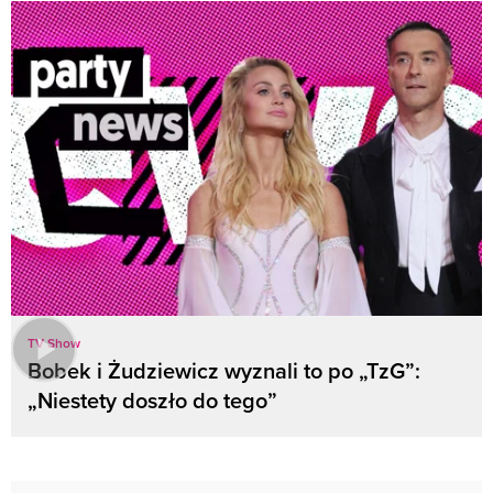
TV Show
Bobek i Żudziewicz wyznali to po „TzG”:
„Niestety doszło do tego”