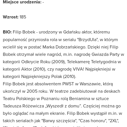
Miejsce urodzenia:
-
Wzrost:
185
BIO:
Filip Bobek - urodzony w Gdańsku aktor, któremu
popularność przyniosła rola w serialu "BrzydUla", w którym
wcielił się w postać Marka Dobrzańskiego. Dzięki niej Filip
Bobek otrzymał wiele nagród, m.in. nagrodę Gwiazda Party w
kategorii Odkrycie Roku (2009), Telekamerę Teletygodnia w
kategorii Aktor (2010), czy nagrodę VIVA! Najpiękniejsi w
kategorii Najpiękniejszy Polak (2010).
Filip Bobek jest absolwentem PWST w Warszawie, którą
ukończył w 2005 roku. W teatrze zadebiutował na deskach
Teatru Polskiego w Poznaniu rolą Beniamina w sztuce
Tadeusza Różewicza „Wyszedł z domu”. Częściej można go
było oglądać na małym ekranie. Filip Bobek wystąpił m.in. w
takich serialach jak "Barwy szczęścia", "Czas honoru", "2XL",