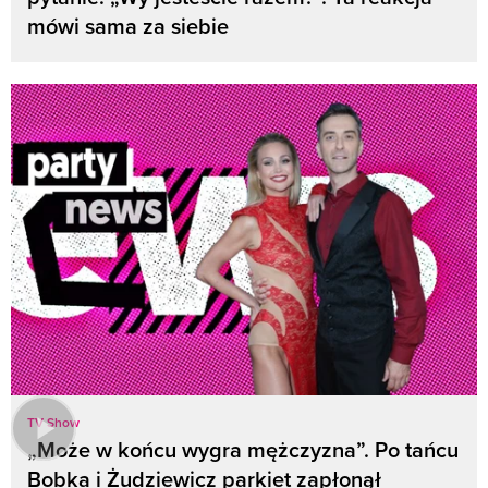
mówi sama za siebie
TV Show
„Może w końcu wygra mężczyzna”. Po tańcu
Bobka i Żudziewicz parkiet zapłonął