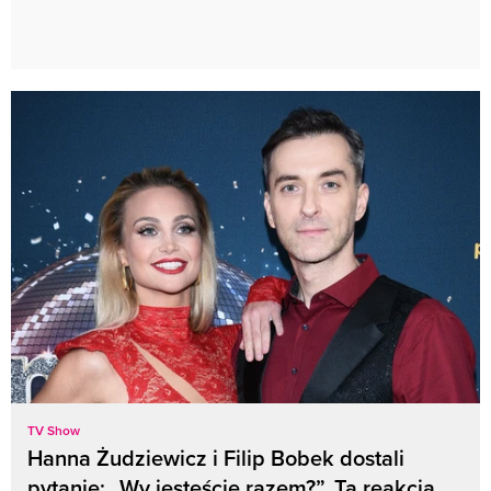
TV Show
Hanna Żudziewicz i Filip Bobek dostali
pytanie: „Wy jesteście razem?”. Ta reakcja