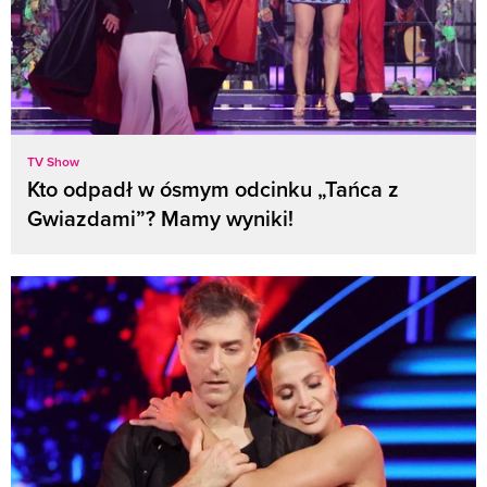
TV Show
Kto odpadł w ósmym odcinku „Tańca z
Gwiazdami”? Mamy wyniki!