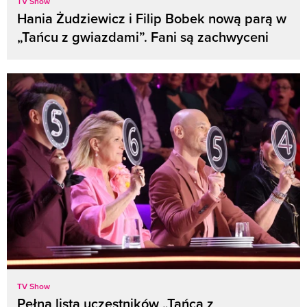
TV Show
Hania Żudziewicz i Filip Bobek nową parą w
„Tańcu z gwiazdami”. Fani są zachwyceni
TV Show
Pełna lista uczestników „Tańca z