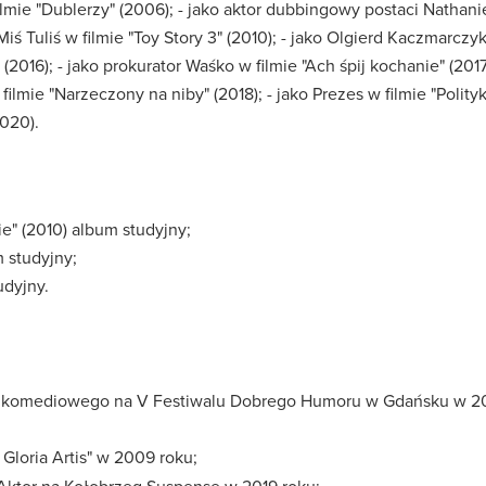
filmie "Dublerzy" (2006); - jako aktor dubbingowy postaci Nathani
iś Tuliś w filmie "Toy Story 3" (2010); - jako Olgierd Kaczmarczyk
 (2016); - jako prokurator Waśko w filmie "Ach śpij kochanie" (2017
 filmie "Narzeczony na niby" (2018); - jako Prezes w filmie "Polity
2020).
ie" (2010) album studyjny;
 studyjny;
udyjny.
ra komediowego na V Festiwalu Dobrego Humoru w Gdańsku w 2
Gloria Artis" w 2009 roku;