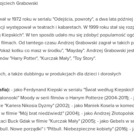
ojciech Grabowski
ł w 1972 roku w serialu "Odejścia, powroty", a dwa lata późnie
i występował w teatrach i kabaretach. W 1999 roku stał się roz
g Kiepskich". W ten sposób udało mu się zdobyć popularność ogó
w filmach. Od tamtego czasu Andrzej Grabowski zagrał w takich pr
, "Pokaż kotku co masz w środku", "Mayday". Andrzej Grabowski 
w "Harry Potter", "Kurczak Mały", "Toy Story".
mach, a także dubbingu w produkcjach dla dzieci i dorosłych
fia):
- jako Ferdynand Kiepski w serialu "Świat według Kiepskich" 
alonooki" Moody w serii filmów o Harrym Potterze (2004-2011); - 
mie "Kariera Nikosia Dyzmy" (2002); - jako Maniek Kosela w kome
w filmie "Mój brat niedźwiedź" (2004); - jako Andrzej Złotopolsk
aci Buck Gdak w filmie "Kurczak Mały" (2005); - jako Gebels w ser
itbull. Nowe porządki" i "Pitbull. Niebezpieczne kobiety" (2016); -