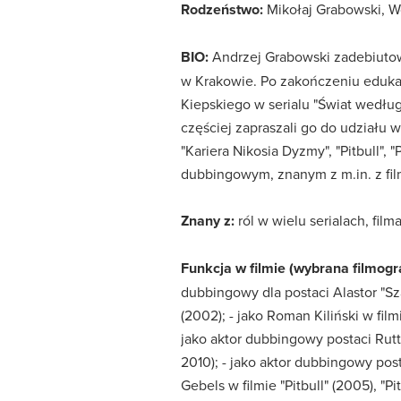
Rodzeństwo:
Mikołaj Grabowski, W
BIO:
Andrzej Grabowski zadebiutowa
w Krakowie. Po zakończeniu edukacj
Kiepskiego w serialu "Świat wedłu
częściej zapraszali go do udziału 
"Kariera Nikosia Dyzmy", "Pitbull"
dubbingowym, znanym z m.in. z filmó
Znany z:
ról w wielu serialach, fil
Funkcja w filmie (wybrana filmogra
dubbingowy dla postaci Alastor "Sz
(2002); - jako Roman Kiliński w fil
jako aktor dubbingowy postaci Rutt 
2010); - jako aktor dubbingowy post
Gebels w filmie "Pitbull" (2005), "P