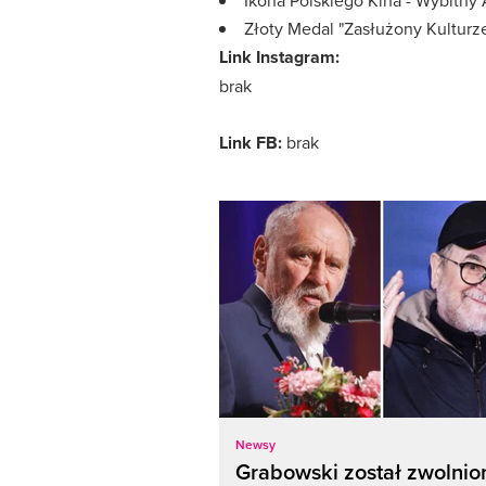
Ikona Polskiego Kina - Wybitny
Złoty Medal "Zasłużony Kulturze
Link Instagram:
brak
Link FB:
brak
Newsy
Grabowski został zwolnio