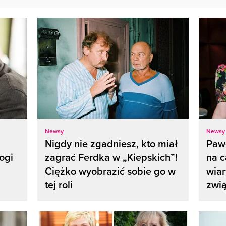
Newsy
Newsy
Nigdy nie zgadniesz, kto miał
Paw
ogi
zagrać Ferdka w „Kiepskich”!
na c
Ciężko wyobrazić sobie go w
wiar
tej roli
zwią