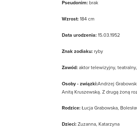
Pseudonim:
brak
Wzrost:
184 cm
Data urodzenia:
15.03.1952
Znak zodiaku:
ryby
Zawód:
aktor telewizyjny, teatralny
Osoby - związki:
Andrzej Grabowski
Anitą Kruszewską. Z drugą żoną roz
Rodzice:
Łucja Grabowska, Bolesł
Dzieci:
Zuzanna, Katarzyna