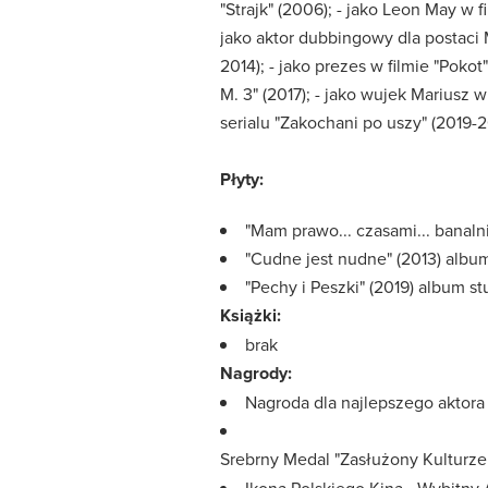
"Strajk" (2006); - jako Leon May w 
jako aktor dubbingowy dla postaci M
2014); - jako prezes w filmie "Pokot"
M. 3" (2017); - jako wujek Mariusz w
serialu "Zakochani po uszy" (2019-
Płyty:
"Mam prawo... czasami... banaln
"Cudne jest nudne" (2013) album
"Pechy i Peszki" (2019) album st
Książki:
brak
Nagrody:
Nagroda dla najlepszego akto
Srebrny Medal "Zasłużony Kulturze 