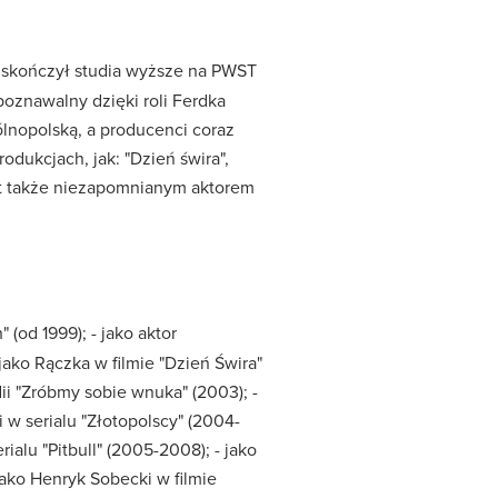
j skończył studia wyższe na PWST
poznawalny dzięki roli Ferdka
lnopolską, a producenci coraz
odukcjach, jak: "Dzień świra",
jest także niezapomnianym aktorem
(od 1999); - jako aktor
jako Rączka w filmie "Dzień Świra"
dii "Zróbmy sobie wnuka" (2003); -
i w serialu "Złotopolscy" (2004-
ialu "Pitbull" (2005-2008); - jako
 jako Henryk Sobecki w filmie