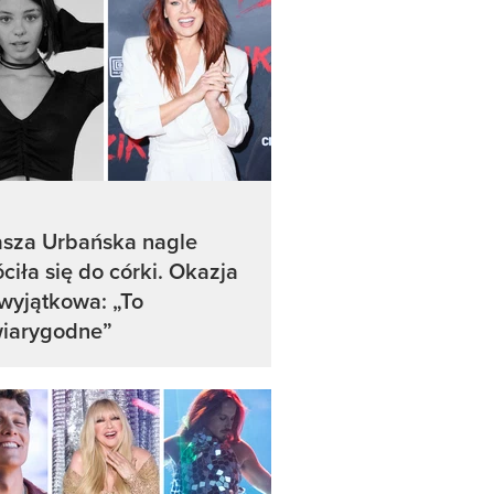
asza Urbańska nagle
ciła się do córki. Okazja
 wyjątkowa: „To
wiarygodne”