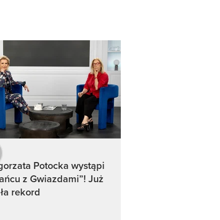
orzata Potocka wystąpi
ańcu z Gwiazdami”! Już
ła rekord