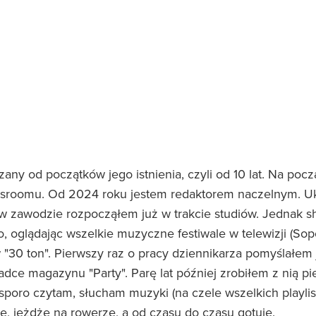
zany od początków jego istnienia, czyli od 10 lat. Na pocz
wsroomu. Od 2024 roku jestem redaktorem naczelnym. Uk
w zawodzie rozpocząłem już w trakcie studiów. Jednak
o, oglądając wszelkie muzyczne festiwale w telewizji (Sop
 "30 ton". Pierwszy raz o pracy dziennikarza pomyślałem
ce magazynu "Party". Parę lat później zrobiłem z nią pi
poro czytam, słucham muzyki (na czele wszelkich playlist
ę, jeżdżę na rowerze, a od czasu do czasu gotuję.