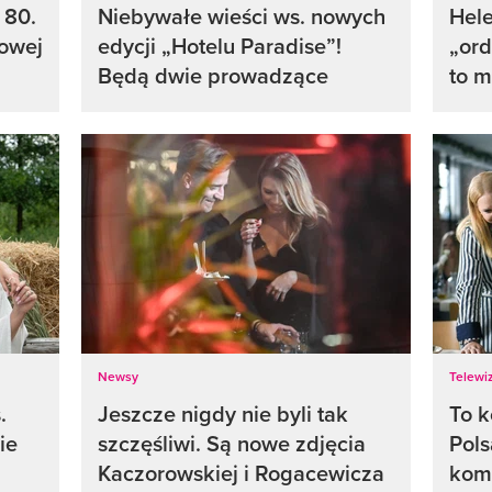
 80.
Niebywałe wieści ws. nowych
Hele
lowej
edycji „Hotelu Paradise”!
„ord
Będą dwie prowadzące
to m
Newsy
Telewiz
.
Jeszcze nigdy nie byli tak
To k
ie
szczęśliwi. Są nowe zdjęcia
Pols
Kaczorowskiej i Rogacewicza
kom