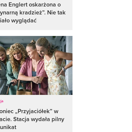
na Englert oskarżona o
ynarną kradzież”. Nie tak
iało wyglądać
ja
oniec „Przyjaciółek” w
acie. Stacja wydała pilny
unikat