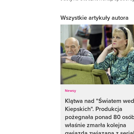
Wszystkie artykuły autora
Newsy
Klątwa nad "Światem wed
Kiepskich". Produkcja
pożegnała ponad 80 osób
właśnie zmarła kolejna
gwiazda związana z seri