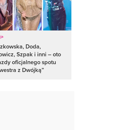
ja
czkowska, Doda,
wicz, Szpak i inni – oto
zdy oficjalnego spotu
westra z Dwójką”