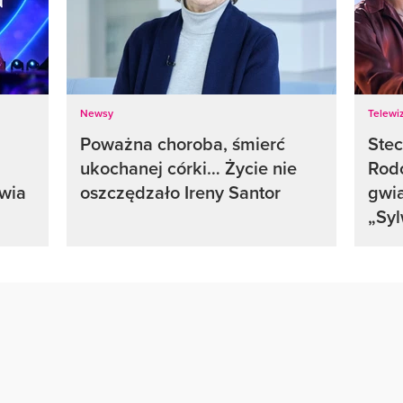
Newsy
Telewiz
Poważna choroba, śmierć
Ste
ukochanej córki… Życie nie
Rodo
awia
oszczędzało Ireny Santor
gwia
„Syl