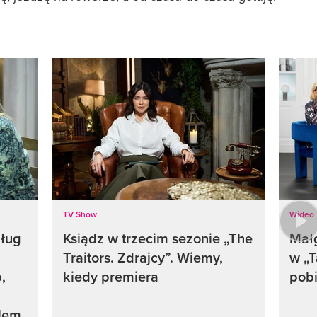
TV Show
Wideo
ług
Ksiądz w trzecim sezonie „The
Małg
Traitors. Zdrajcy”. Wiemy,
w „T
,
kiedy premiera
pobi
alem