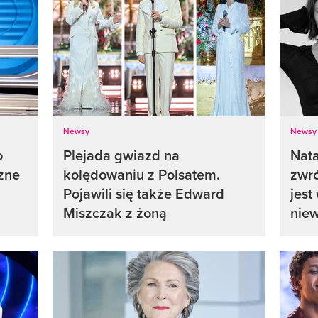
Newsy
Newsy
o
Plejada gwiazd na
Nat
zne
kolędowaniu z Polsatem.
zwró
Pojawili się także Edward
jest
Miszczak z żoną
nie