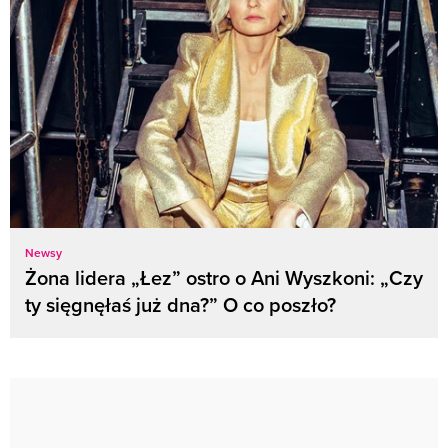
Newsy
Żona lidera „Łez” ostro o Ani Wyszkoni: „Czy
ty sięgnęłaś już dna?” O co poszło?