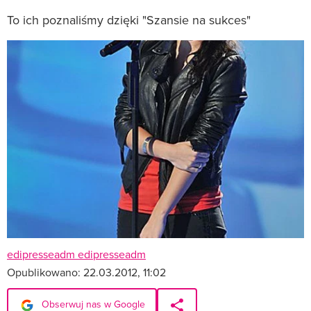
To ich poznaliśmy dzięki "Szansie na sukces"
edipresseadm edipresseadm
Opublikowano:
22.03.2012, 11:02
Obserwuj nas w Google