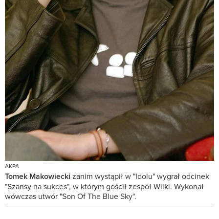
AKPA
Tomek Makowiecki
zanim wystąpił w "Idolu" wygrał odcinek
"Szansy na sukces", w którym gościł zespół Wilki. Wykonał
wówczas utwór "Son Of The Blue Sky".