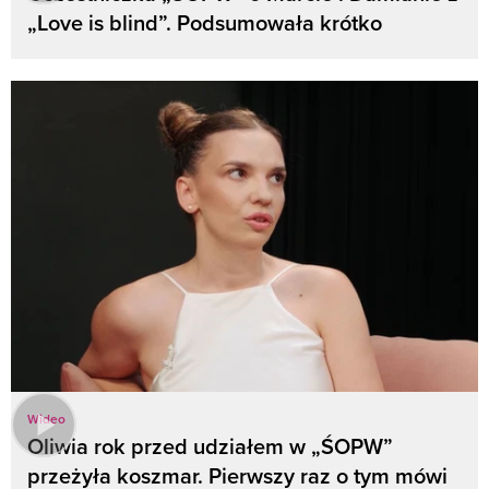
„Love is blind”. Podsumowała krótko
Wideo
Oliwia rok przed udziałem w „ŚOPW”
przeżyła koszmar. Pierwszy raz o tym mówi