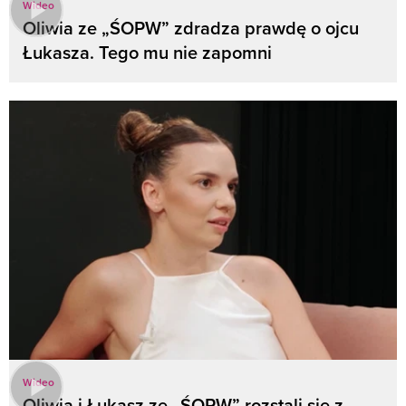
Wideo
Oliwia ze „ŚOPW” zdradza prawdę o ojcu
Łukasza. Tego mu nie zapomni
Wideo
Oliwia i Łukasz ze „ŚOPW” rozstali się z