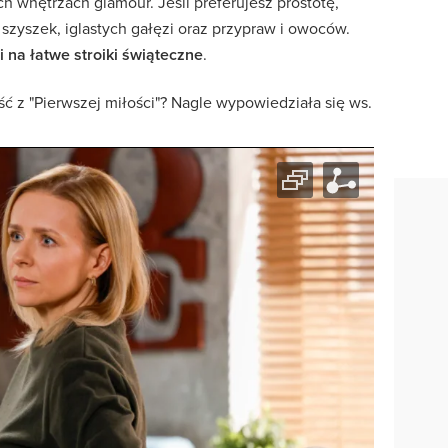
ch wnętrzach glamour. Jeśli preferujesz prostotę,
 szyszek, iglastych gałęzi oraz przypraw i owoców.
i na łatwe stroiki świąteczne
.
ść z "Pierwszej miłości"? Nagle wypowiedziała się ws.