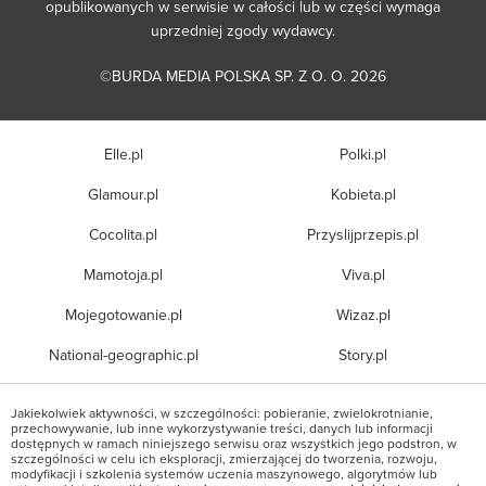
opublikowanych w serwisie w całości lub w części wymaga
uprzedniej zgody wydawcy.
©BURDA MEDIA POLSKA SP. Z O. O. 2026
Elle.pl
Polki.pl
Glamour.pl
Kobieta.pl
Cocolita.pl
Przyslijprzepis.pl
Mamotoja.pl
Viva.pl
Mojegotowanie.pl
Wizaz.pl
National-geographic.pl
Story.pl
Jakiekolwiek aktywności, w szczególności: pobieranie, zwielokrotnianie,
przechowywanie, lub inne wykorzystywanie treści, danych lub informacji
dostępnych w ramach niniejszego serwisu oraz wszystkich jego podstron, w
szczególności w celu ich eksploracji, zmierzającej do tworzenia, rozwoju,
modyfikacji i szkolenia systemów uczenia maszynowego, algorytmów lub