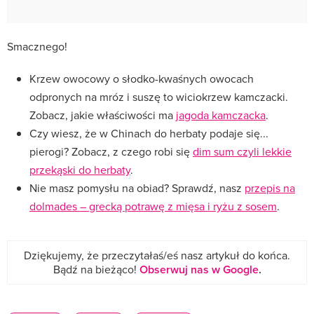
Smacznego!
Krzew owocowy o słodko-kwaśnych owocach
odpronych na mróz i suszę to wiciokrzew kamczacki.
Zobacz, jakie właściwości ma
jagoda kamczacka
.
Czy wiesz, że w Chinach do herbaty podaje się...
pierogi? Zobacz, z czego robi się
dim sum czyli lekkie
przekąski do herbaty
.
Nie masz pomysłu na obiad? Sprawdź, nasz
przepis na
dolmades – grecką potrawę z mięsa i ryżu z sosem
.
Dziękujemy, że przeczytałaś/eś nasz artykuł do końca.
Bądź na bieżąco!
Obserwuj nas w Google
.