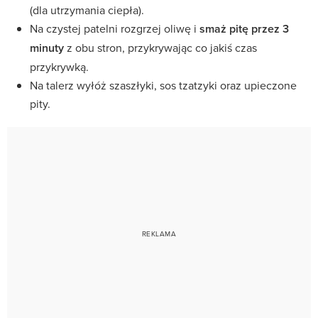
(dla utrzymania ciepła).
Na czystej patelni rozgrzej oliwę i
smaż pitę przez 3
minuty
z obu stron, przykrywając co jakiś czas
przykrywką.
Na talerz wyłóż szaszłyki, sos tzatzyki oraz upieczone
pity.