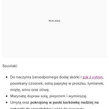
Souvlaki:
Do naczynia żaroodpornego dodaj skórki i
sok z cytryn
,
posiekany czosnek, ostrą paprykę w proszku, tymianek,
miętę, wino oraz oliwę.
Marynatę dopraw solą, pieprzem i wymieszaj.
Umytą oraz
pokrojoną w paski karkówkę nadziej na
patyczki do szaszłyków
i włóż do marynaty.