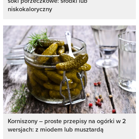
soki porzeczkowe: słodki lub
niskokaloryczny
Korniszony – proste przepisy na ogórki w 2
wersjach: z miodem lub musztardą