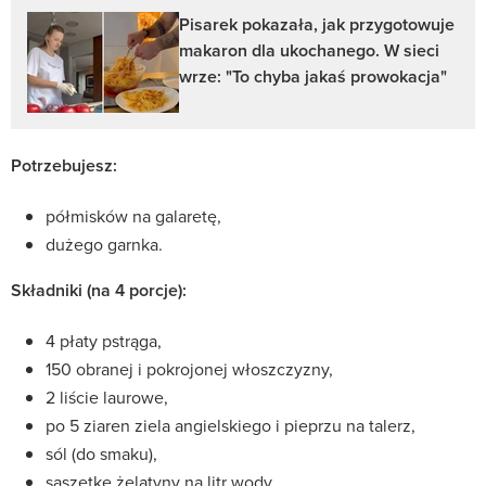
Pisarek pokazała, jak przygotowuje
makaron dla ukochanego. W sieci
wrze: "To chyba jakaś prowokacja"
Potrzebujesz:
półmisków na galaretę,
dużego garnka.
Składniki (na 4 porcje):
4 płaty pstrąga,
150 obranej i pokrojonej włoszczyzny,
2 liście laurowe,
po 5 ziaren ziela angielskiego i pieprzu na talerz,
sól (do smaku),
saszetkę żelatyny na litr wody,