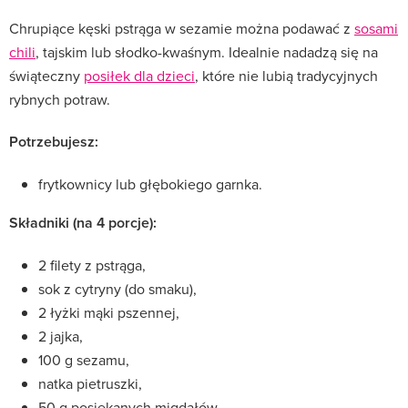
Chrupiące kęski pstrąga w sezamie można podawać z
sosami
chili
, tajskim lub słodko-kwaśnym. Idealnie nadadzą się na
świąteczny
posiłek dla dzieci
, które nie lubią tradycyjnych
rybnych potraw.
Potrzebujesz:
frytkownicy lub głębokiego garnka.
Składniki (na 4 porcje):
2 filety z pstrąga,
sok z cytryny (do smaku),
2 łyżki mąki pszennej,
2 jajka,
100 g sezamu,
natka pietruszki,
50 g posiekanych migdałów,