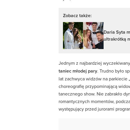
Zobacz także:
Daria Syta m
ultrakrótką m
Jednym z najbardziej wyczekiwan
taniec młodej pary
. Trudno było s
lat zachwyca widzów na parkiecie 
choreografię przypominającą widow
tanecznego show. Nie zabrakło dyn
romantycznych momentów, podczas
występujący przed jurorami progra