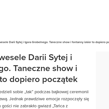
esele Darii Sytej i Igora Grobelnego. Taneczne show i fontanny iskier to dopiero p
esele Darii Sytej i
go. Taneczne show i
 to dopiero początek
edzieli sobie „tak” podczas bajkowej ceremonii
awą. Jednak prawdziwe emocje rozpoczęły się
 gości nie zabrakło gwiazd „Tańca z