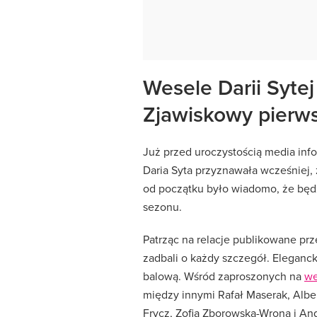
Wesele Darii Sytej
Zjawiskowy pierws
Już przed uroczystością media inf
Daria Syta przyznawała wcześniej, ż
od początku było wiadomo, że będz
sezonu.
Patrząc na relacje publikowane pr
zadbali o każdy szczegół. Eleganc
balową. Wśród zaproszonych na
we
między innymi Rafał Maserak, Albert
Frycz, Zofia Zborowska-Wrona i An