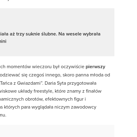
iała aż trzy suknie ślubne. Na wesele wybrała
ini
ych momentów wieczoru był oczywiście
pierwszy
podziewać się czegoś innego, skoro panna młoda od
„Tańca z Gwiazdami”. Daria Syta przygotowała
iskowe układy freestyle, które znamy z finałów
amicznych obrotów, efektownych figur i
 których para wyglądała niczym zawodowcy
mu.