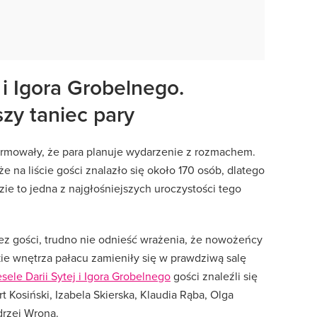
 i Igora Grobelnego.
zy taniec pary
ormowały, że para planuje wydarzenie z rozmachem.
e na liście gości znalazło się około 170 osób, dlatego
ie to jedna z najgłośniejszych uroczystości tego
zez gości, trudno nie odnieść wrażenia, że nowożeńcy
kie wnętrza pałacu zamieniły się w prawdziwą salę
sele Darii Sytej i Igora Grobelnego
gości znaleźli się
 Kosiński, Izabela Skierska, Klaudia Rąba, Olga
drzej Wrona.