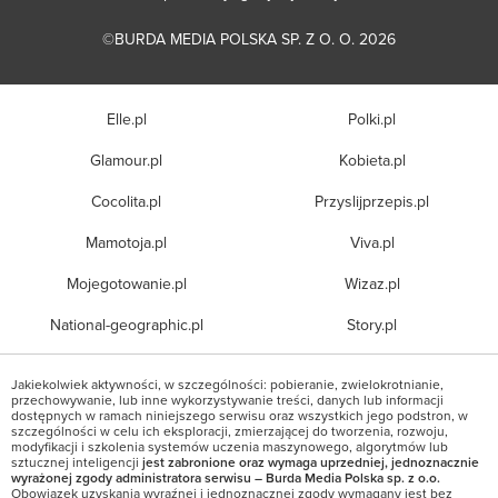
©BURDA MEDIA POLSKA SP. Z O. O. 2026
Elle.pl
Polki.pl
Glamour.pl
Kobieta.pl
Cocolita.pl
Przyslijprzepis.pl
Mamotoja.pl
Viva.pl
Mojegotowanie.pl
Wizaz.pl
National-geographic.pl
Story.pl
Jakiekolwiek aktywności, w szczególności: pobieranie, zwielokrotnianie,
przechowywanie, lub inne wykorzystywanie treści, danych lub informacji
dostępnych w ramach niniejszego serwisu oraz wszystkich jego podstron, w
szczególności w celu ich eksploracji, zmierzającej do tworzenia, rozwoju,
modyfikacji i szkolenia systemów uczenia maszynowego, algorytmów lub
sztucznej inteligencji
jest zabronione oraz wymaga uprzedniej, jednoznacznie
wyrażonej zgody administratora serwisu – Burda Media Polska sp. z o.o.
Obowiązek uzyskania wyraźnej i jednoznacznej zgody wymagany jest bez