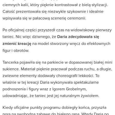
ciemnych kalii, który pięknie kontrastował z bielą stylizacji.
Całość prezentowała się niezwykle szykownie i idealnie
wpisywała się w pałacową scenerię ceremonii.
Po oficjalnej części przyszedł czas na widowiskowy pierwszy
taniec. Nic więc dziwnego, że
Daria zdecydowała się
zmienić kreację
na model stworzony wręcz do efektownych
figur i obrotów.
Tancerka pojawiła się na parkiecie w dopasowanej białej mini
sukience. Materiał pięknie pracował podczas ruchu, a długie,
zwiewne elementy dodawały choreografii lekkości. To
właśnie w tej kreacji Daria wykonywała spektakularne
podnoszenia i figury wraz z Igorem Grobelnym,
udowadniając, że taniec jest jej naturalnym żywiołem.
Kiedy oficjalne punkty programu dobiegły końca, przyszła
pora na swobodną zabawę do białego rana. Wtedy Daria po