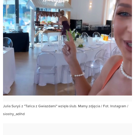
Julia Suryś z "Tańca z Gwiazdami" wzięła ślub. Mamy zdjęcia / Fot. Instagram /
siostry_adihd