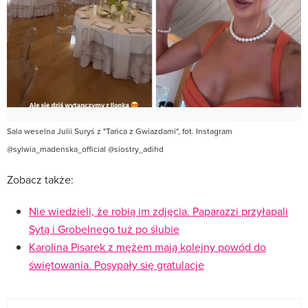
Sala weselna Julii Suryś z "Tańca z Gwiazdami", fot. Instagram
@sylwia_madenska_official @siostry_adihd
Zobacz także:
Nie wiedzieli, że robią im zdjęcia. Paparazzi przyłapali
Sytą i Grobelnego tuż po ślubie
Karolina Pisarek z mężem mają kolejny powód do
świętowania. Posypały się gratulacje