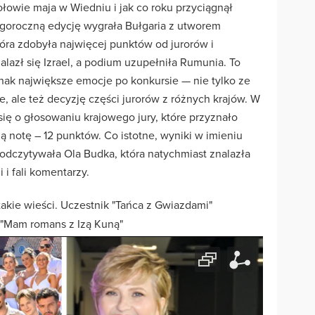
ołowie maja w Wiedniu i jak co roku przyciągnął
egoroczną edycję wygrała Bułgaria z utworem
óra zdobyła najwięcej punktów od jurorów i
alazł się Izrael, a podium uzupełniła Rumunia. To
dnak największe emocje po konkursie — nie tylko ze
, ale też decyzję części jurorów z różnych krajów. W
się o głosowaniu krajowego jury, które przyznało
 notę – 12 punktów. Co istotne, wyniki w imieniu
i odczytywała Ola Budka, która natychmiast znalazła
 i fali komentarzy.
akie wieści. Uczestnik "Tańca z Gwiazdami"
 "Mam romans z Izą Kuną"