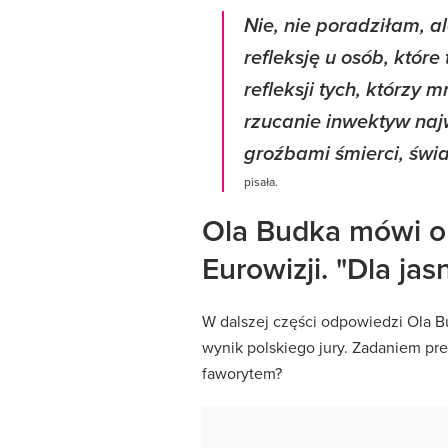
Nie, nie poradziłam, a
refleksję u osób, które 
refleksji tych, którzy 
rzucanie inwektyw naj
groźbami śmierci, świ
pisała.
Ola Budka mówi o
Eurowizji. "Dla jas
W dalszej części odpowiedzi Ola 
wynik polskiego jury. Zadaniem pre
faworytem?