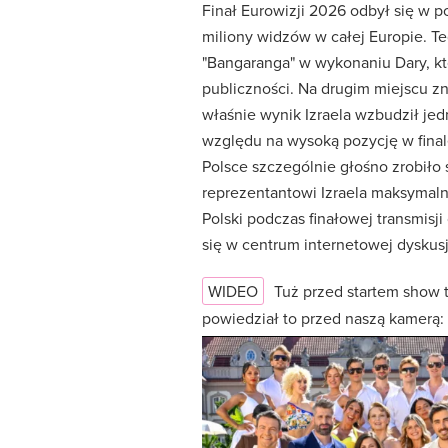
Finał Eurowizji 2026 odbył się w p
miliony widzów w całej Europie. T
"Bangaranga" w wykonaniu Dary, kt
publiczności. Na drugim miejscu zn
właśnie wynik Izraela wzbudził je
względu na wysoką pozycję w finale
Polsce szczególnie głośno zrobiło 
reprezentantowi Izraela maksymalną
Polski podczas finałowej transmisj
się w centrum internetowej dyskusji
WIDEO
Tuż przed startem show t
powiedział to przed naszą kamerą: