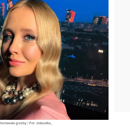
 Dostawała groźby / Fot. olabudka_