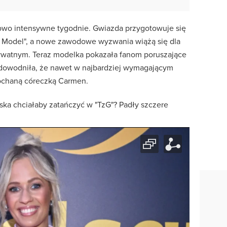
kowo intensywne tygodnie. Gwiazda przygotowuje się
p Model", a nowe zawodowe wyzwania wiążą się dla
rywatnym. Teraz modelka pokazała fanom poruszające
 udowodniła, że nawet w najbardziej wymagającym
ukochaną córeczką Carmen.
ka chciałaby zatańczyć w "TzG"? Padły szczere