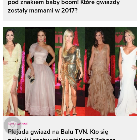
pod znakiem baby boom! Które gwiazdy
zostały mamami w 2017?
Styl Gwiazd
Plejada gwiazd na Balu TVN. Kto się
pojawił i zachwycił wyglądem? Zobacz