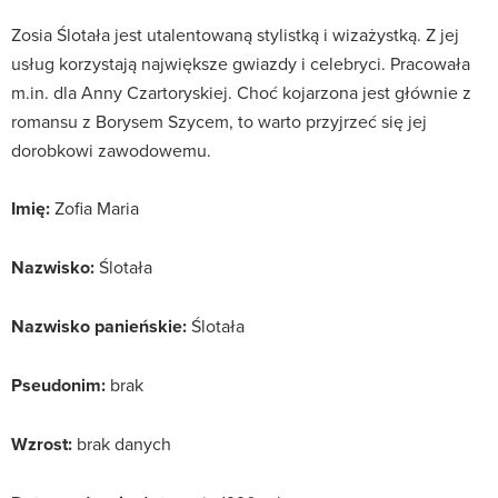
Zosia Ślotała jest utalentowaną stylistką i wizażystką. Z jej
usług korzystają największe gwiazdy i celebryci. Pracowała
m.in. dla Anny Czartoryskiej. Choć kojarzona jest głównie z
romansu z Borysem Szycem, to warto przyjrzeć się jej
dorobkowi zawodowemu.
Imię:
Zofia Maria
Nazwisko:
Ślotała
Nazwisko panieńskie:
Ślotała
Pseudonim:
brak
Wzrost:
brak danych