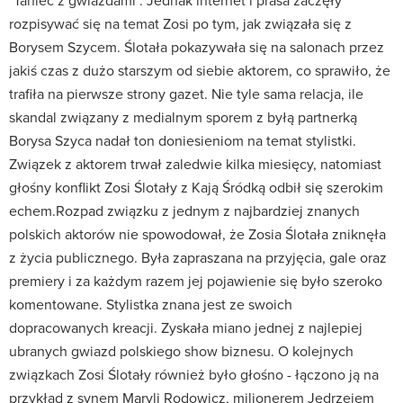
"Taniec z gwiazdami". Jednak internet i prasa zaczęły
rozpisywać się na temat Zosi po tym, jak związała się z
Borysem Szycem. Ślotała pokazywała się na salonach przez
jakiś czas z dużo starszym od siebie aktorem, co sprawiło, że
trafiła na pierwsze strony gazet. Nie tyle sama relacja, ile
skandal związany z medialnym sporem z byłą partnerką
Borysa Szyca nadał ton doniesieniom na temat stylistki.
Związek z aktorem trwał zaledwie kilka miesięcy, natomiast
głośny konflikt Zosi Ślotały z Kają Śródką odbił się szerokim
echem.Rozpad związku z jednym z najbardziej znanych
polskich aktorów nie spowodował, że Zosia Ślotała zniknęła
z życia publicznego. Była zapraszana na przyjęcia, gale oraz
premiery i za każdym razem jej pojawienie się było szeroko
komentowane. Stylistka znana jest ze swoich
dopracowanych kreacji. Zyskała miano jednej z najlepiej
ubranych gwiazd polskiego show biznesu. O kolejnych
związkach Zosi Ślotały również było głośno - łączono ją na
przykład z synem Maryli Rodowicz, milionerem Jędrzejem