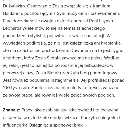
Dużyńskim. Ostatecznie Zosia związała się z Kamilem
Haidarem, pochodzącym z Syrii muzykiem i biznesmenem.
Para doczekała się dwojga dzieci: córeczki Rani i synka
Leonarda.Wiele mówiło się na temat szlacheckiego
pochodzenia stylistki, pojawiło się wiele spekulacji. W
wywiadach podkreśla, że nie jest księżniczką ani hrabianką,
ale ma szlacheckie pochodzenie. Dowodem na to jest sygnet
z herbem, który Zosia Ślotała zawsze ma na palcu. Według
jej relacji jest to pamiątka po rodzinie jej babci.Będąc w
pierwszej ciąży, Zosia Ślotała założyła blog parentingowy.
Jest również popularną instagramerką. Jej profil śledzi ponad
100 tys. osób. Zamieszcza na nim nie tylko treści związane
ze swoją pracą, ale również wiele zdjęć swoich pociech.
Znana z:
Pracy jako osobista stylistka gwiazd i telewizyjna
ekspertka w dziedzinie mody i wizażu. Poczytna blogerka i
influencerka.Osiągnięcia sportowe: brak