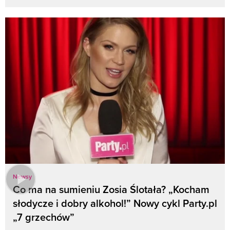
Newsy
Co ma na sumieniu Zosia Ślotała? „Kocham
słodycze i dobry alkohol!” Nowy cykl Party.pl
„7 grzechów”