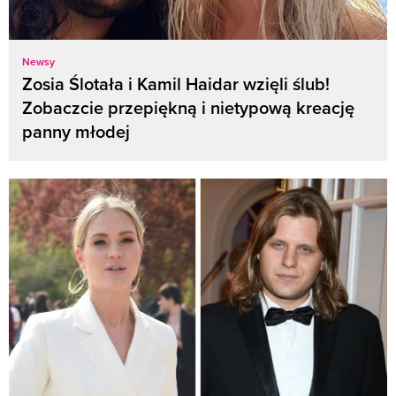
Newsy
Zosia Ślotała i Kamil Haidar wzięli ślub!
Zobaczcie przepiękną i nietypową kreację
panny młodej