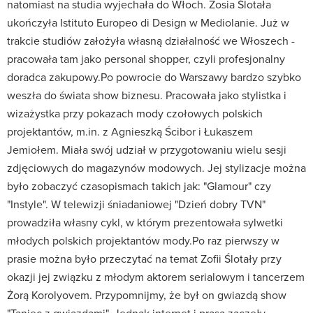
natomiast na studia wyjechała do Włoch. Zosia Ślotała
ukończyła Istituto Europeo di Design w Mediolanie. Już w
trakcie studiów założyła własną działalność we Włoszech -
pracowała tam jako personal shopper, czyli profesjonalny
doradca zakupowy.Po powrocie do Warszawy bardzo szybko
weszła do świata show biznesu. Pracowała jako stylistka i
wizażystka przy pokazach mody czołowych polskich
projektantów, m.in. z Agnieszką Ścibor i Łukaszem
Jemiołem. Miała swój udział w przygotowaniu wielu sesji
zdjęciowych do magazynów modowych. Jej stylizacje można
było zobaczyć czasopismach takich jak: "Glamour" czy
"Instyle". W telewizji śniadaniowej "Dzień dobry TVN"
prowadziła własny cykl, w którym prezentowała sylwetki
młodych polskich projektantów mody.Po raz pierwszy w
prasie można było przeczytać na temat Zofii Ślotały przy
okazji jej związku z młodym aktorem serialowym i tancerzem
Żorą Korolyovem. Przypomnijmy, że był on gwiazdą show