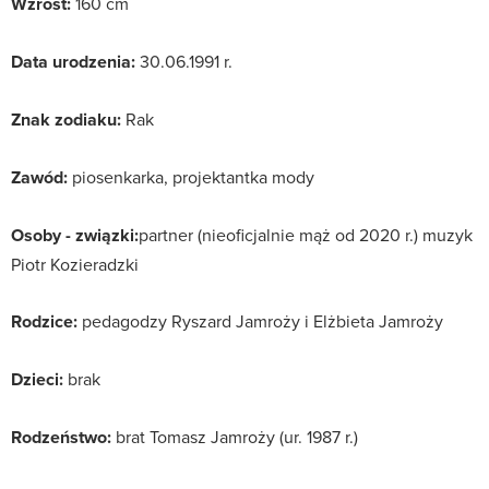
Wzrost:
160 cm
Data urodzenia:
30.06.1991 r.
Znak zodiaku:
Rak
Zawód:
piosenkarka, projektantka mody
Osoby - związki:
partner (nieoficjalnie mąż od 2020 r.) muzyk
Piotr Kozieradzki
Rodzice:
pedagodzy Ryszard Jamroży i Elżbieta Jamroży
Dzieci:
brak
Rodzeństwo:
brat Tomasz Jamroży (ur. 1987 r.)