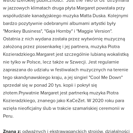
wśród szerokiej publiczności. "Just the Two of Us" utrzymana
w jazzowych klimatach druga płyta Margaret powstała przy
współudziale kanadyjskiego muzyka Matta Duska. Kolejnymi
bardzo pozytywnie odebranymi albumami artystki były
"Monkey Business", "Gaja Hornby" i "Maggie Version".
Ostatnia z nich wydana została przez wytwórnię muzyczną
założoną przez piosenkarkę i jej partnera, muzyka Piotra
Kozieradzkiego.Margaret jest szczególnie lubianą wokalistką
nie tylko w Polsce, lecz także w Szwecji. Jest regularnie
zapraszana do udziału w festiwalach muzycznych na terenie
tego skandynawskiego kraju, a jej singiel "Cool Me Down"
sprzedał się w ponad 20 tys. kopii i pokrył się
złotem.Prywatnie Margaret jest partnerką muzyka Piotra
Kozieradzkiego, znanego jako KaCeZet. W 2020 roku para
wzięła nieoficjalny ślub w trakcie szamańskiej ceremonii w
Peru.
Znana z:
odważnych i ekstrawaganckich strojów, działalności