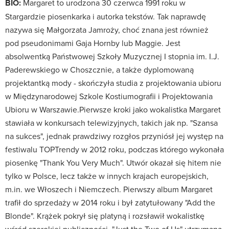
BIO:
Margaret to urodzona 30 czerwca 1991 roku w
Stargardzie piosenkarka i autorka tekstów. Tak naprawdę
nazywa się Małgorzata Jamroży, choć znana jest również
pod pseudonimami Gaja Hornby lub Maggie. Jest
absolwentką Państwowej Szkoły Muzycznej I stopnia im. I.J.
Paderewskiego w Choszcznie, a także dyplomowaną
projektantką mody - skończyła studia z projektowania ubioru
w Międzynarodowej Szkole Kostiumografii i Projektowania
Ubioru w Warszawie.Pierwsze kroki jako wokalistka Margaret
stawiała w konkursach telewizyjnych, takich jak np. "Szansa
na sukces", jednak prawdziwy rozgłos przyniósł jej występ na
festiwalu TOPTrendy w 2012 roku, podczas którego wykonała
piosenkę "Thank You Very Much". Utwór okazał się hitem nie
tylko w Polsce, lecz także w innych krajach europejskich,
m.in. we Włoszech i Niemczech. Pierwszy album Margaret
trafił do sprzedaży w 2014 roku i był zatytułowany "Add the
Blonde". Krążek pokrył się platyną i rozsławił wokalistkę