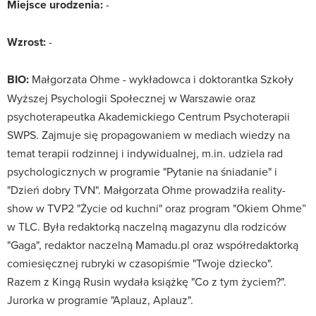
Miejsce urodzenia:
-
Wzrost:
-
BIO:
Małgorzata Ohme - wykładowca i doktorantka Szkoły
Wyższej Psychologii Społecznej w Warszawie oraz
psychoterapeutka Akademickiego Centrum Psychoterapii
SWPS. Zajmuje się propagowaniem w mediach wiedzy na
temat terapii rodzinnej i indywidualnej, m.in. udziela rad
psychologicznych w programie "Pytanie na śniadanie" i
"Dzień dobry TVN". Małgorzata Ohme prowadziła reality-
show w TVP2 "Życie od kuchni" oraz program "Okiem Ohme”
w TLC. Była redaktorką naczelną magazynu dla rodziców
"Gaga", redaktor naczelną Mamadu.pl oraz współredaktorką
comiesięcznej rubryki w czasopiśmie "Twoje dziecko".
Razem z Kingą Rusin wydała książkę "Co z tym życiem?".
Jurorka w programie "Aplauz, Aplauz".