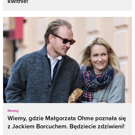
kwitnie!
Newsy
Wiemy, gdzie Małgorzata Ohme poznała się
z Jackiem Borcuchem. Będziecie zdziwieni!