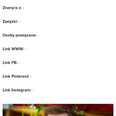
Znany/a z:
-
Związki:
-
Osoby powiązane:
-
Link WWW:
-
Link FB:
-
Link Pinterest:
-
Link Instagram:
-