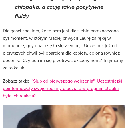
chłopaka, a czuję takie pozytywne
fluidy.
Dla gości znakiem, że ta para jest dla siebie przeznaczona,
był moment, w którym Maciej chwycił Laurę za rękę w
momencie, gdy ona trzęsła się z emocji. Uczestnik już od
pierwszych chwil był oparciem dla kobiety, co ona również
doceniła. Czy uda im się przetrwać eksperyment? Trzymamy
za to kciuki!
Zobacz także:
"Ślub od pierwszego wejrzenia": Uczestniczki
poinformowały swoje rodziny o udziale w programie! Jaka
była ich reakcja?