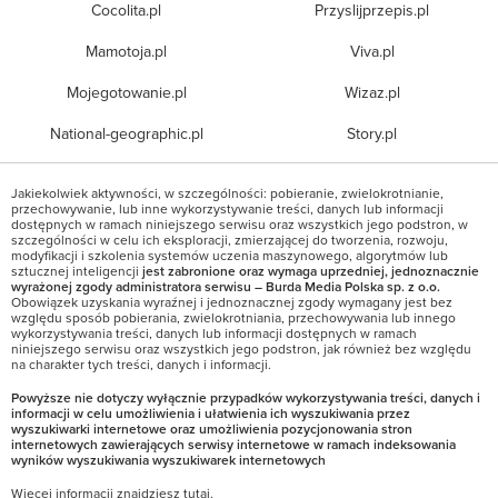
Cocolita.pl
Przyslijprzepis.pl
Mamotoja.pl
Viva.pl
Mojegotowanie.pl
Wizaz.pl
National-geographic.pl
Story.pl
Jakiekolwiek aktywności, w szczególności: pobieranie, zwielokrotnianie,
przechowywanie, lub inne wykorzystywanie treści, danych lub informacji
dostępnych w ramach niniejszego serwisu oraz wszystkich jego podstron, w
szczególności w celu ich eksploracji, zmierzającej do tworzenia, rozwoju,
modyfikacji i szkolenia systemów uczenia maszynowego, algorytmów lub
sztucznej inteligencji
jest zabronione oraz wymaga uprzedniej, jednoznacznie
wyrażonej zgody administratora serwisu – Burda Media Polska sp. z o.o.
Obowiązek uzyskania wyraźnej i jednoznacznej zgody wymagany jest bez
względu sposób pobierania, zwielokrotniania, przechowywania lub innego
wykorzystywania treści, danych lub informacji dostępnych w ramach
niniejszego serwisu oraz wszystkich jego podstron, jak również bez względu
na charakter tych treści, danych i informacji.
Powyższe nie dotyczy wyłącznie przypadków wykorzystywania treści, danych i
informacji w celu umożliwienia i ułatwienia ich wyszukiwania przez
wyszukiwarki internetowe oraz umożliwienia pozycjonowania stron
internetowych zawierających serwisy internetowe w ramach indeksowania
wyników wyszukiwania wyszukiwarek internetowych
Więcej informacji znajdziesz
tutaj
.