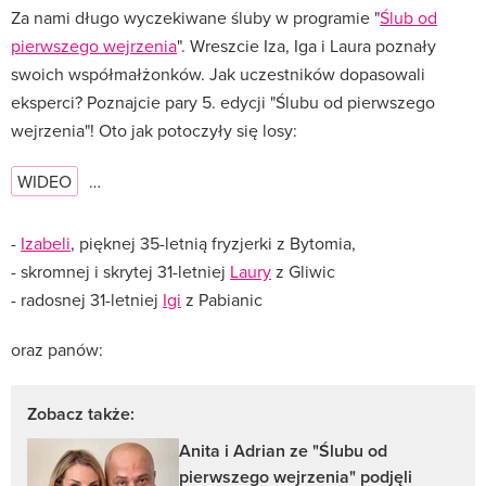
Za nami długo wyczekiwane śluby w programie "
Ślub od
pierwszego wejrzenia
". Wreszcie Iza, Iga i Laura poznały
swoich współmałżonków. Jak uczestników dopasowali
eksperci? Poznajcie pary 5. edycji "Ślubu od pierwszego
wejrzenia"! Oto jak potoczyły się losy:
WIDEO
…
-
Izabeli
, pięknej 35-letnią fryzjerki z Bytomia,
- skromnej i skrytej 31-letniej
Laury
z Gliwic
- radosnej 31-letniej
Igi
z Pabianic
oraz panów:
Zobacz także:
Anita i Adrian ze "Ślubu od
pierwszego wejrzenia" podjęli