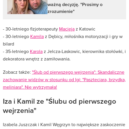
ważną decyzję. "Prosimy o
zrozumienie"
- 30-letniego fizjoterapeuty
Macieja
z Katowic
- 30-letniego
Kamila
z Dębicy, miłośnika motoryzacji i gry w
bilard
- 35-letniego
Karola
z Jelcza-Laskowic, kierownika stołówki, i
dekoratora wnętrz z zamiłowania.
Zobacz także:
"Ślub od pierwszego wejrzenia": Skandaliczne
zachowanie widzów w stosunku od Igi: "Paszteciara, brzydka,
meliniara". Nie wytrzymała!
Iza i Kamil ze "Ślubu od pierwszego
wejrzenia"
Izabela Juszczak i Kamil Węgrzyn to największe zaskoczenie