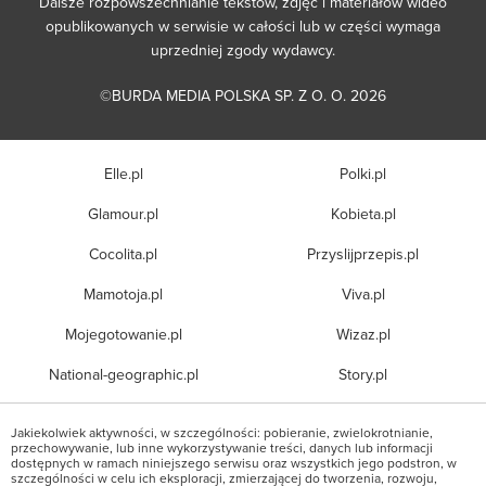
Dalsze rozpowszechnianie tekstów, zdjęć i materiałów wideo
opublikowanych w serwisie w całości lub w części wymaga
uprzedniej zgody wydawcy.
©BURDA MEDIA POLSKA SP. Z O. O. 2026
Elle.pl
Polki.pl
Glamour.pl
Kobieta.pl
Cocolita.pl
Przyslijprzepis.pl
Mamotoja.pl
Viva.pl
Mojegotowanie.pl
Wizaz.pl
National-geographic.pl
Story.pl
Jakiekolwiek aktywności, w szczególności: pobieranie, zwielokrotnianie,
przechowywanie, lub inne wykorzystywanie treści, danych lub informacji
dostępnych w ramach niniejszego serwisu oraz wszystkich jego podstron, w
szczególności w celu ich eksploracji, zmierzającej do tworzenia, rozwoju,