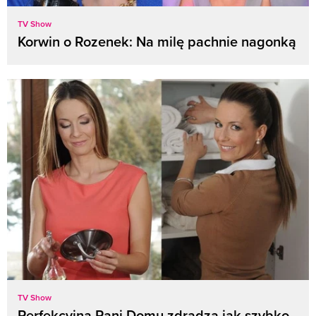
TV Show
Korwin o Rozenek: Na milę pachnie nagonką
TV Show
Perfekcyjna Pani Domu zdradza jak szybko