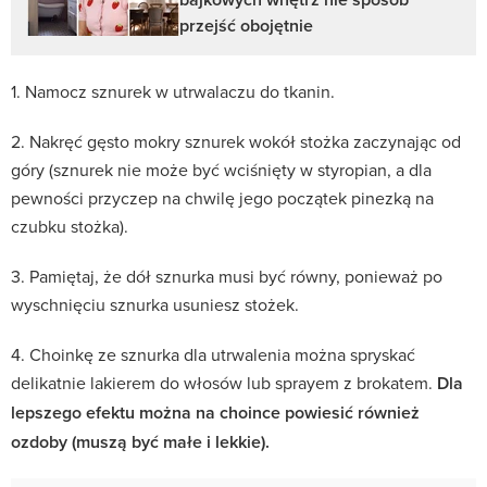
przejść obojętnie
1. Namocz sznurek w utrwalaczu do tkanin.
2. Nakręć gęsto mokry sznurek wokół stożka zaczynając od
góry (sznurek nie może być wciśnięty w styropian, a dla
pewności przyczep na chwilę jego początek pinezką na
czubku stożka).
3. Pamiętaj, że dół sznurka musi być równy, ponieważ po
wyschnięciu sznurka usuniesz stożek.
4. Choinkę ze sznurka dla utrwalenia można spryskać
delikatnie lakierem do włosów lub sprayem z brokatem.
Dla
lepszego efektu można na choince powiesić również
ozdoby (muszą być małe i lekkie).