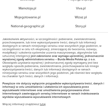
Mamotoja.pl
Viva.pl
Mojegotowanie.pl
Wizaz.pl
National-geographic.pl
Story.pl
Jakiekolwiek aktywności, w szczególności: pobieranie, zwielokrotnianie,
przechowywanie, lub inne wykorzystywanie treści, danych lub informacji
dostępnych w ramach niniejszego serwisu oraz wszystkich jego podstron, w
szczególności w celu ich eksploracji, zmierzającej do tworzenia, rozwoju,
modyfikacji i szkolenia systemów uczenia maszynowego, algorytmów lub
sztucznej inteligencji
jest zabronione oraz wymaga uprzedniej, jednoznacznie
wyrażonej zgody administratora serwisu – Burda Media Polska sp. z o.o.
Obowiązek uzyskania wyraźnej i jednoznacznej zgody wymagany jest bez
względu sposób pobierania, zwielokrotniania, przechowywania lub innego
wykorzystywania treści, danych lub informacji dostępnych w ramach
niniejszego serwisu oraz wszystkich jego podstron, jak również bez względu
na charakter tych treści, danych i informacji.
Powyższe nie dotyczy wyłącznie przypadków wykorzystywania treści, danych i
informacji w celu umożliwienia i ułatwienia ich wyszukiwania przez
wyszukiwarki internetowe oraz umożliwienia pozycjonowania stron
internetowych zawierających serwisy internetowe w ramach indeksowania
wyników wyszukiwania wyszukiwarek internetowych
Więcej informacji znajdziesz
tutaj
.