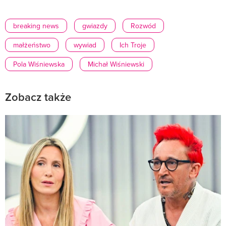
breaking news
gwiazdy
Rozwód
małżeństwo
wywiad
Ich Troje
Pola Wiśniewska
Michał Wiśniewski
Zobacz także