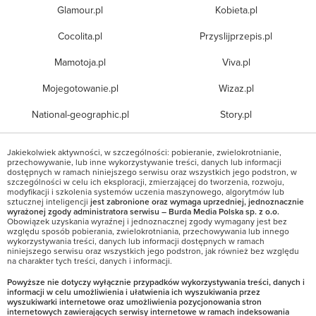
Glamour.pl
Kobieta.pl
Cocolita.pl
Przyslijprzepis.pl
Mamotoja.pl
Viva.pl
Mojegotowanie.pl
Wizaz.pl
National-geographic.pl
Story.pl
Jakiekolwiek aktywności, w szczególności: pobieranie, zwielokrotnianie,
przechowywanie, lub inne wykorzystywanie treści, danych lub informacji
dostępnych w ramach niniejszego serwisu oraz wszystkich jego podstron, w
szczególności w celu ich eksploracji, zmierzającej do tworzenia, rozwoju,
modyfikacji i szkolenia systemów uczenia maszynowego, algorytmów lub
sztucznej inteligencji
jest zabronione oraz wymaga uprzedniej, jednoznacznie
wyrażonej zgody administratora serwisu – Burda Media Polska sp. z o.o.
Obowiązek uzyskania wyraźnej i jednoznacznej zgody wymagany jest bez
względu sposób pobierania, zwielokrotniania, przechowywania lub innego
wykorzystywania treści, danych lub informacji dostępnych w ramach
niniejszego serwisu oraz wszystkich jego podstron, jak również bez względu
na charakter tych treści, danych i informacji.
Powyższe nie dotyczy wyłącznie przypadków wykorzystywania treści, danych i
informacji w celu umożliwienia i ułatwienia ich wyszukiwania przez
wyszukiwarki internetowe oraz umożliwienia pozycjonowania stron
internetowych zawierających serwisy internetowe w ramach indeksowania