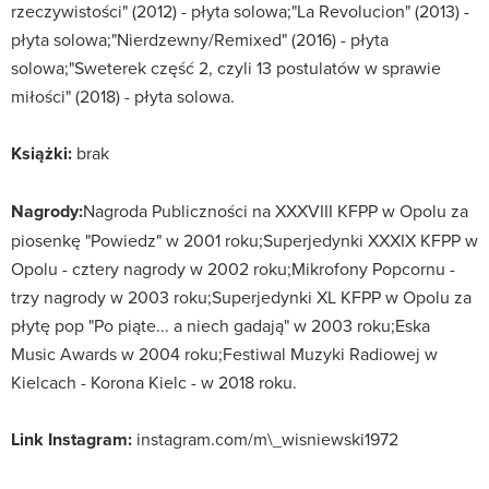
rzeczywistości" (2012) - płyta solowa;"La Revolucion" (2013) -
płyta solowa;"Nierdzewny/Remixed" (2016) - płyta
solowa;"Sweterek część 2, czyli 13 postulatów w sprawie
miłości" (2018) - płyta solowa.
Książki:
brak
Nagrody:
Nagroda Publiczności na XXXVIII KFPP w Opolu za
piosenkę "Powiedz" w 2001 roku;Superjedynki XXXIX KFPP w
Opolu - cztery nagrody w 2002 roku;Mikrofony Popcornu -
trzy nagrody w 2003 roku;Superjedynki XL KFPP w Opolu za
płytę pop "Po piąte... a niech gadają" w 2003 roku;Eska
Music Awards w 2004 roku;Festiwal Muzyki Radiowej w
Kielcach - Korona Kielc - w 2018 roku.
Link Instagram:
instagram.com/m\_wisniewski1972