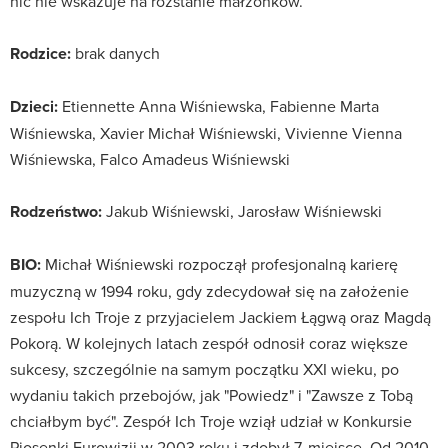
nic nie wskazuje na rozstanie małżonków.
Rodzice:
brak danych
Dzieci:
Etiennette Anna Wiśniewska, Fabienne Marta
Wiśniewska, Xavier Michał Wiśniewski, Vivienne Vienna
Wiśniewska, Falco Amadeus Wiśniewski
Rodzeństwo:
Jakub Wiśniewski, Jarosław Wiśniewski
BIO:
Michał Wiśniewski rozpoczął profesjonalną karierę
muzyczną w 1994 roku, gdy zdecydował się na założenie
zespołu Ich Troje z przyjacielem Jackiem Łągwą oraz Magdą
Pokorą. W kolejnych latach zespół odnosił coraz większe
sukcesy, szczególnie na samym początku XXI wieku, po
wydaniu takich przebojów, jak "Powiedz" i "Zawsze z Tobą
chciałbym być". Zespół Ich Troje wziął udział w Konkursie
Piosenki Eurowizji w 2003 roku i zdobył 7. miejsce. Od 2010