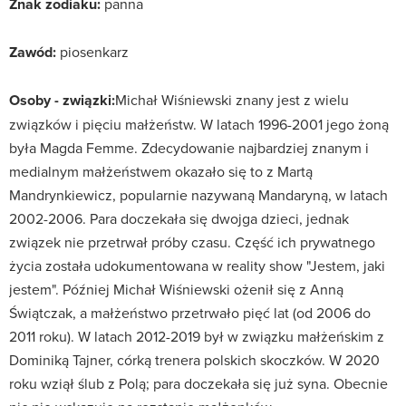
Znak zodiaku:
panna
Zawód:
piosenkarz
Osoby - związki:
Michał Wiśniewski znany jest z wielu
związków i pięciu małżeństw. W latach 1996-2001 jego żoną
była Magda Femme. Zdecydowanie najbardziej znanym i
medialnym małżeństwem okazało się to z Martą
Mandrynkiewicz, popularnie nazywaną Mandaryną, w latach
2002-2006. Para doczekała się dwojga dzieci, jednak
związek nie przetrwał próby czasu. Część ich prywatnego
życia została udokumentowana w reality show "Jestem, jaki
jestem". Później Michał Wiśniewski ożenił się z Anną
Świątczak, a małżeństwo przetrwało pięć lat (od 2006 do
2011 roku). W latach 2012-2019 był w związku małżeńskim z
Dominiką Tajner, córką trenera polskich skoczków. W 2020
roku wziął ślub z Polą; para doczekała się już syna. Obecnie