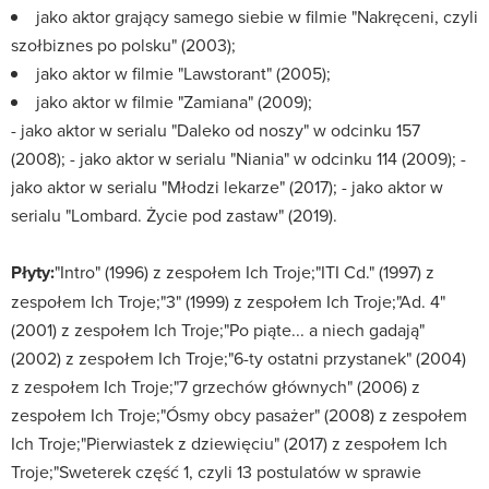
jako aktor grający samego siebie w filmie "Nakręceni, czyli
szołbiznes po polsku" (2003);
jako aktor w filmie "Lawstorant" (2005);
jako aktor w filmie "Zamiana" (2009);
- jako aktor w serialu "Daleko od noszy" w odcinku 157
(2008); - jako aktor w serialu "Niania" w odcinku 114 (2009); -
jako aktor w serialu "Młodzi lekarze" (2017); - jako aktor w
serialu "Lombard. Życie pod zastaw" (2019).
Płyty:
"Intro" (1996) z zespołem Ich Troje;"ITI Cd." (1997) z
zespołem Ich Troje;"3" (1999) z zespołem Ich Troje;"Ad. 4"
(2001) z zespołem Ich Troje;"Po piąte... a niech gadają"
(2002) z zespołem Ich Troje;"6-ty ostatni przystanek" (2004)
z zespołem Ich Troje;"7 grzechów głównych" (2006) z
zespołem Ich Troje;"Ósmy obcy pasażer" (2008) z zespołem
Ich Troje;"Pierwiastek z dziewięciu" (2017) z zespołem Ich
Troje;"Sweterek część 1, czyli 13 postulatów w sprawie