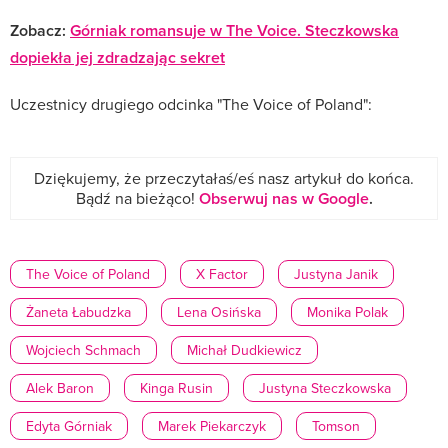
Zobacz:
Górniak romansuje w The Voice. Steczkowska
dopiekła jej zdradzając sekret
Uczestnicy drugiego odcinka "The Voice of Poland":
Dziękujemy, że przeczytałaś/eś nasz artykuł do końca.
Bądź na bieżąco!
Obserwuj nas w Google
.
The Voice of Poland
X Factor
Justyna Janik
Żaneta Łabudzka
Lena Osińska
Monika Polak
Wojciech Schmach
Michał Dudkiewicz
Alek Baron
Kinga Rusin
Justyna Steczkowska
Edyta Górniak
Marek Piekarczyk
Tomson