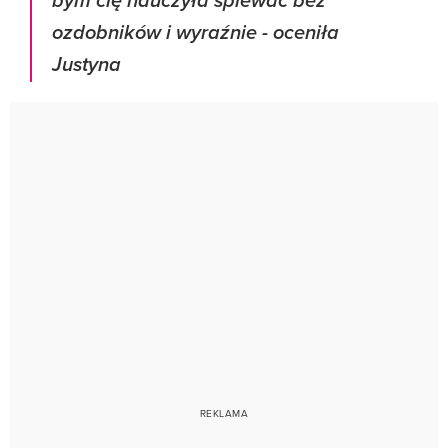
bym cię nauczyła śpiewać bez
ozdobników i wyraźnie
- oceniła
Justyna