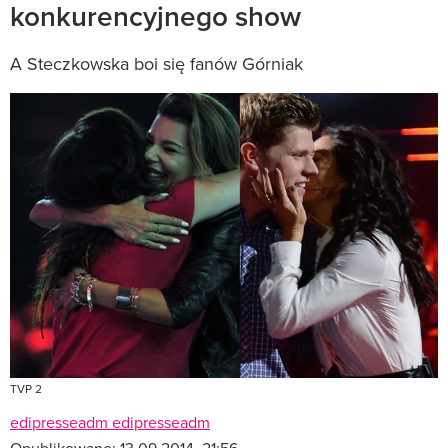
konkurencyjnego show
A Steczkowska boi się fanów Górniak
TVP 2
edipresseadm edipresseadm