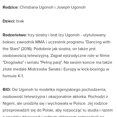
Rodzice:
Christiana Ugonoh i Joseph Ugonoh
Dzieci:
brak
Rodzeństwo:
trzy siostry i brat Izu Ugonoh - utytułowany
bokser, zawodnik MMA i uczestnik programu "Dancing with
the Stars" (2016). Podobnie jak siostra, on także jest
osobowością telewizyjną. Zagrał epizodyczne role w filmie
"Drogówka" i serialu "Pełną parą". Na swoim koncie ma także
złote medale Mistrzostw Świata i Europy w kick-boxingu w
formule K-1.
BIO:
Osi Ugonoh to modelka nigeryjskiego pochodzenia,
osobowość telewizyjna i okazjonalnie aktorka. Pochodzi z
Nigerii, ale urodziła się i wychowała w Polsce. Jej rodzice
przeprowadzili się do Polski, aby rozpocząć tu studia i razem
z czwórką dziewcząt i jednym chłopcem zamieszkali na