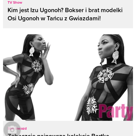
TV Show
Kim jest Izu Ugonoh? Bokser i brat modelki
Osi Ugonoh w Tańcu z Gwiazdami!
Styl Gwiazd
Zobaczcie najnowszą kolekcję Bartka