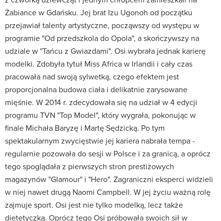
Żabiance w Gdańsku. Jej brat Izu Ugonoh od początku
przejawiał talenty artystyczne, począwszy od występu w
programie "Od przedszkola do Opola", a skończywszy na
udziale w "Tańcu z Gwiazdami". Osi wybrała jednak karierę
modelki. Zdobyła tytuł Miss Africa w Irlandii i cały czas
pracowała nad swoją sylwetką, czego efektem jest
proporcjonalna budowa ciała i delikatnie zarysowane
mięśnie. W 2014 r. zdecydowała się na udział w 4 edycji
programu TVN "Top Model", który wygrała, pokonując w
finale Michała Baryzę i Martę Sędzicką. Po tym
spektakularnym zwycięstwie jej kariera nabrała tempa -
regularnie pozowała do sesji w Polsce i za granicą, a oprócz
tego spoglądała z pierwszych stron prestiżowych
magazynów "Glamour" i "Hero". Zagraniczni eksperci widzieli
w niej nawet drugą Naomi Campbell. W jej życiu ważną rolę
zajmuje sport. Osi jest nie tylko modelką, lecz także
dietetyczką. Oprócz tego Osi próbowała swoich sił w