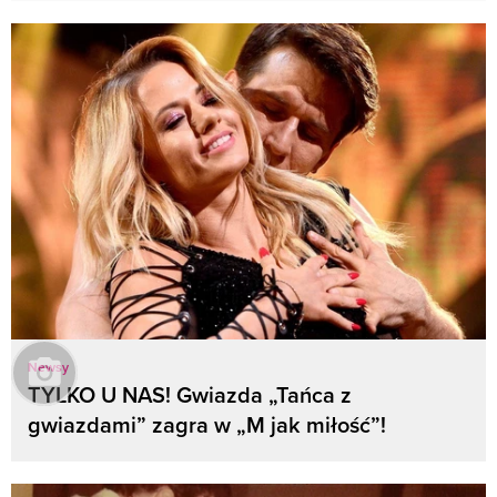
Newsy
TYLKO U NAS! Gwiazda „Tańca z
gwiazdami” zagra w „M jak miłość”!