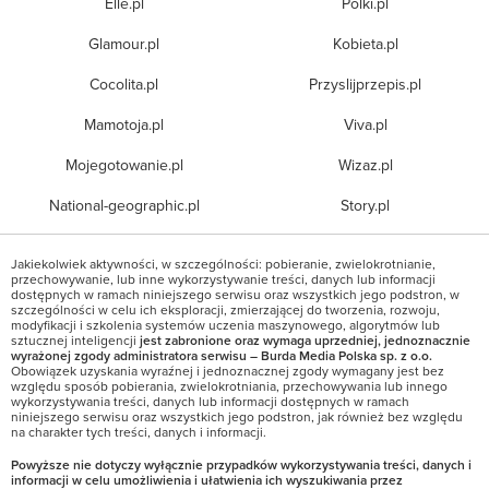
Elle.pl
Polki.pl
Glamour.pl
Kobieta.pl
Cocolita.pl
Przyslijprzepis.pl
Mamotoja.pl
Viva.pl
Mojegotowanie.pl
Wizaz.pl
National-geographic.pl
Story.pl
Jakiekolwiek aktywności, w szczególności: pobieranie, zwielokrotnianie,
przechowywanie, lub inne wykorzystywanie treści, danych lub informacji
dostępnych w ramach niniejszego serwisu oraz wszystkich jego podstron, w
szczególności w celu ich eksploracji, zmierzającej do tworzenia, rozwoju,
modyfikacji i szkolenia systemów uczenia maszynowego, algorytmów lub
sztucznej inteligencji
jest zabronione oraz wymaga uprzedniej, jednoznacznie
wyrażonej zgody administratora serwisu – Burda Media Polska sp. z o.o.
Obowiązek uzyskania wyraźnej i jednoznacznej zgody wymagany jest bez
względu sposób pobierania, zwielokrotniania, przechowywania lub innego
wykorzystywania treści, danych lub informacji dostępnych w ramach
niniejszego serwisu oraz wszystkich jego podstron, jak również bez względu
na charakter tych treści, danych i informacji.
Powyższe nie dotyczy wyłącznie przypadków wykorzystywania treści, danych i
informacji w celu umożliwienia i ułatwienia ich wyszukiwania przez