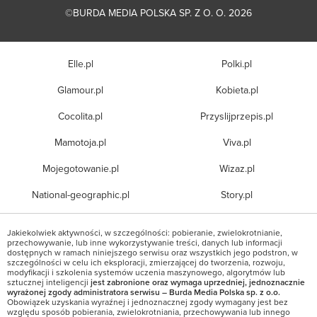
©BURDA MEDIA POLSKA SP. Z O. O. 2026
Elle.pl
Polki.pl
Glamour.pl
Kobieta.pl
Cocolita.pl
Przyslijprzepis.pl
Mamotoja.pl
Viva.pl
Mojegotowanie.pl
Wizaz.pl
National-geographic.pl
Story.pl
Jakiekolwiek aktywności, w szczególności: pobieranie, zwielokrotnianie,
przechowywanie, lub inne wykorzystywanie treści, danych lub informacji
dostępnych w ramach niniejszego serwisu oraz wszystkich jego podstron, w
szczególności w celu ich eksploracji, zmierzającej do tworzenia, rozwoju,
modyfikacji i szkolenia systemów uczenia maszynowego, algorytmów lub
sztucznej inteligencji
jest zabronione oraz wymaga uprzedniej, jednoznacznie
wyrażonej zgody administratora serwisu – Burda Media Polska sp. z o.o.
Obowiązek uzyskania wyraźnej i jednoznacznej zgody wymagany jest bez
względu sposób pobierania, zwielokrotniania, przechowywania lub innego