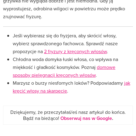
grzywka nie wygląda dobrze i jest niemodna. Gdy ją
wyprostujesz, odrobina wilgoci w powietrzu może prędko
zrujnować fryzurę.
Jeśli wybierasz się do fryzjera, aby skrócić włosy,
wybierz sprawdzonego fachowca. Sprawdź nasze
propozycje na
2 fryzury z kręconych włosów
.
Chłodna woda domyka łuski włosa, co wpływa na
miękkość i gładkość kosmyków. Poznaj
domowe
sposoby pielęgnacji kręconych włosów
.
Marzysz o burzy niesfornych loków? Podpowiadamy
jak
kręcić włosy na skarpecie
.
Dziękujemy, że przeczytałaś/eś nasz artykuł do końca.
Bądź na bieżąco!
Obserwuj nas w Google
.