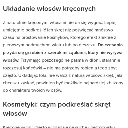
Układanie włosów kręconych
Z naturalnie kręconymi włosami nie da się wygrać. Lepiej
umiejętnie podkreślić ich skręt niż poświęcać mnóstwo
czasu na prostowanie kosmyków, którego efekt zniknie z
pierwszym podmuchem wiatru lub po deszczu.
Do czesania
przyda się grzebień z szerokimi ząbkami, który nie wyrywa
włosów.
Trzymając poszczególne pasma w dłoni, starannie
rozczesuj końcówki – nie ma potrzeby robienia tego zbyt
często. Układając loki, nie walcz z naturą włosów: skręt, jaki
chcesz uzyskać, powinien być możliwie najbardziej zbliżony
do charakteru twoich włosów.
Kosmetyki: czym podkreślać skręt
włosów
Kręcone włosy często wyglądają na suche i bez połysku.