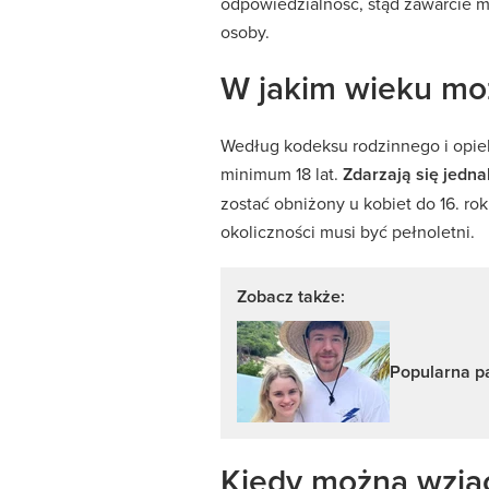
odpowiedzialność, stąd zawarcie m
osoby.
W jakim wieku moż
Według kodeksu rodzinnego i opie
minimum 18 lat.
Zdarzają się jedna
zostać obniżony u kobiet do 16. ro
okoliczności musi być pełnoletni.
Zobacz także:
Popularna pa
Kiedy można wziąć