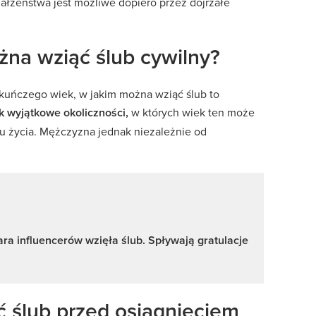
ałżeństwa jest możliwe dopiero przez dojrzałe
na wziąć ślub cywilny?
kuńczego wiek, w jakim można wziąć ślub to
k wyjątkowe okoliczności,
w których wiek ten może
ku życia. Mężczyzna jednak niezależnie od
ra influencerów wzięła ślub. Spływają gratulacje
 ślub przed osiągnięciem