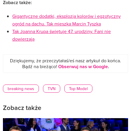
Zobacz także:
Gigantyczne dodatki, eksplozja kolorów i egzotyczny
ogród na dachu. Tak mieszka Marcin Tyszka
Tak Joanna Krupa świętuje 47. urodziny. Fani nie
dowierzają
Dziękujemy, że przeczytałaś/eś nasz artykuł do końca.
Bądź na bieżąco!
Obserwuj nas w Google
.
breaking news
TVN
Top Model
Zobacz także