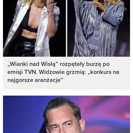
„Wianki nad Wisłą” rozpętały burzę po
emisji TVN. Widzowie grzmią: „konkurs na
najgorsze aranżacje”