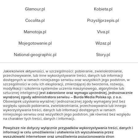
Glamour.pl
Kobieta.pl
Cocolita.pl
Przyslijprzepis.pl
Mamotoja.pl
Viva.pl
Mojegotowanie.pl
Wizaz.pl
National-geographic.pl
Story.pl
Jakiekolwiek aktywności, w szczególności: pobieranie, zwielokrotnianie,
przechowywanie, lub inne wykorzystywanie treści, danych lub informacji
dostępnych w ramach niniejszego serwisu oraz wszystkich jego podstron, w
szczególności w celu ich eksploracji, zmierzającej do tworzenia, rozwoju,
modyfikacji i szkolenia systemów uczenia maszynowego, algorytmów lub
sztucznej inteligencji
jest zabronione oraz wymaga uprzedniej, jednoznacznie
wyrażonej zgody administratora serwisu – Burda Media Polska sp. z o.o.
Obowiązek uzyskania wyraźnej i jednoznacznej zgody wymagany jest bez
względu sposób pobierania, zwielokrotniania, przechowywania lub innego
wykorzystywania treści, danych lub informacji dostępnych w ramach
niniejszego serwisu oraz wszystkich jego podstron, jak również bez względu
na charakter tych treści, danych i informacji.
Powyższe nie dotyczy wyłącznie przypadków wykorzystywania treści, danych i
informacji w celu umożliwienia i ułatwienia ich wyszukiwania przez
wyszukiwarki internetowe oraz umożliwienia pozycjonowania stron