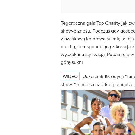
Tegoroczna gala Top Charity jak z
show-biznesu. Podczas gdy gospo
zjawiskową kolorową suknię, a jej u
muchą, korespondującą z kreacją 
wyszukaną stylizacją. Popatrzcie t
górę sukni
WIDEO
Uczestnik 19. edycji "T
show. "To nie są aż takie pieniądze..