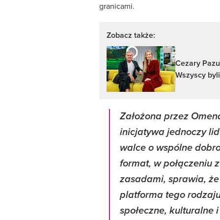
granicami.
Zobacz także:
Cezary Pazu
Wszyscy byli
Założona przez Omena
inicjatywa jednoczy li
walce o wspólne dobro.
format, w połączeniu z
zasadami, sprawia, że 
platforma tego rodzaj
społeczne, kulturalne 