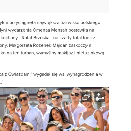
wykle przyciągnęła największa nazwiska polskiego
dyni wydarzenia Omenaa Mensah postawiła na
kochany - Rafał Brzoska - na czarty total look z
żony, Małgorzata Rozenek-Majdan zaskoczyła
ylko na ten turban, wymyślny makijaż i nietuzinkową
ańca z Gwiazdami" wygadał się ws. wynagrodzenia w
."